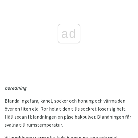
ad
beredning
Blanda ingefära, kanel, socker och honung och värma den
över en liten eld. Rör hela tiden tills sockret löser sig helt.
Häll sedan i blandningen en påse bakpulver. Blandningen får
svalna till rumstemperatur.
Vi kombinerar varm olja, kyld blandning, ägg och mjöl.