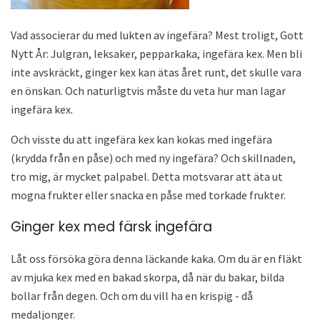
Vad associerar du med lukten av ingefära? Mest troligt, Gott
Nytt År: Julgran, leksaker, pepparkaka, ingefära kex. Men bli
inte avskräckt, ginger kex kan ätas året runt, det skulle vara
en önskan. Och naturligtvis måste du veta hur man lagar
ingefära kex.
Och visste du att ingefära kex kan kokas med ingefära
(krydda från en påse) och med ny ingefära? Och skillnaden,
tro mig, är mycket palpabel. Detta motsvarar att äta ut
mogna frukter eller snacka en påse med torkade frukter.
Ginger kex med färsk ingefära
Låt oss försöka göra denna läckande kaka. Om du är en fläkt
av mjuka kex med en bakad skorpa, då när du bakar, bilda
bollar från degen. Och om du vill ha en krispig - då
medaljonger.