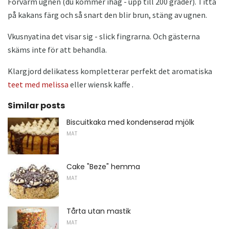
Förvärm ugnen (du kommer ihåg - upp till 200 grader). Titta
på kakans färg och så snart den blir brun, stäng av ugnen.
Vkusnyatina det visar sig - slick fingrarna. Och gästerna
skäms inte för att behandla.
Klargjord delikatess kompletterar perfekt det aromatiska
teet med melissa
eller wiensk kaffe .
Similar posts
Biscuitkaka med kondenserad mjölk
MAT
Cake "Beze" hemma
MAT
Tårta utan mastik
MAT