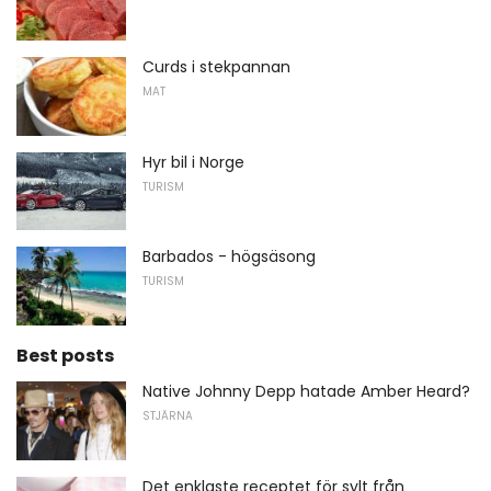
Curds i stekpannan
MAT
Hyr bil i Norge
TURISM
Barbados - högsäsong
TURISM
Best posts
Native Johnny Depp hatade Amber Heard?
STJÄRNA
Det enklaste receptet för sylt från