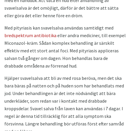
med en handduk. Att våta en hud efter användning av
svavelsalva är det omöjligt, därför är det bättre att sätta
eller göra det eller henne före en dröm.
Med pityriasis kan svavelsalva användas samtidigt med
bredspektrum antibiotika
eller andra mediciner, till exempel
Miconazol-kräm. Sådan komplex behandling är särskilt
effektiv med ett stort antal foci. Med pityriasis appliceras
salvan två gånger om dagen. Hon behandlas bara de
drabbade områdena av förrenad hud.
Hjälper svavelsalva att bli av med rosa beröva, men det ska
bara bäras på natten och på huden som har behandlats med
jod. Under behandlingen är det inte nödvändigt att bära
underkläder, som redan var i kontakt med drabbade
kroppsdelar. Svavel salva från laven kan användas i 7 dagar. I
regel är denna tid tillräcklig för att alla symptom ska
försvinna. Längre behandling bör utföras först efter samråd