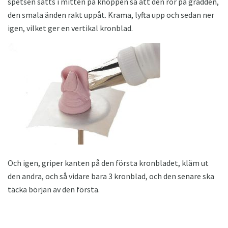
spetsen sätts i mitten på knoppen så att den rör på grädden,
den smala änden rakt uppåt. Krama, lyfta upp och sedan ner
igen, vilket ger en vertikal kronblad.
Och igen, griper kanten på den första kronbladet, kläm ut
den andra, och så vidare bara 3 kronblad, och den senare ska
täcka början av den första.