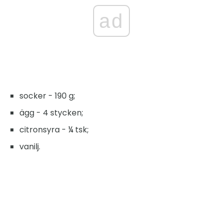
ad
socker - 190 g;
ägg - 4 stycken;
citronsyra - ¼ tsk;
vanilj.