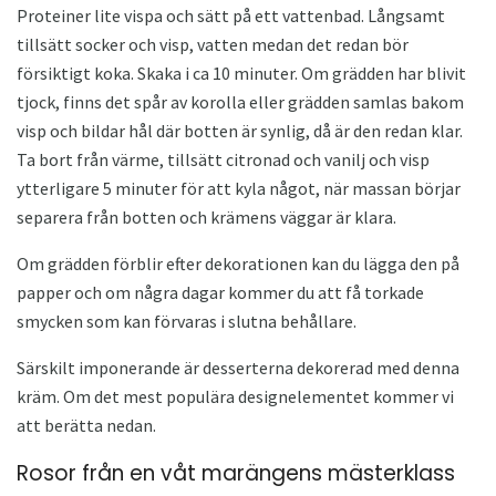
Proteiner lite vispa och sätt på ett vattenbad. Långsamt
tillsätt socker och visp, vatten medan det redan bör
försiktigt koka. Skaka i ca 10 minuter. Om grädden har blivit
tjock, finns det spår av korolla eller grädden samlas bakom
visp och bildar hål där botten är synlig, då är den redan klar.
Ta bort från värme, tillsätt citronad och vanilj och visp
ytterligare 5 minuter för att kyla något, när massan börjar
separera från botten och krämens väggar är klara.
Om grädden förblir efter dekorationen kan du lägga den på
papper och om några dagar kommer du att få torkade
smycken som kan förvaras i slutna behållare.
Särskilt imponerande är desserterna dekorerad med denna
kräm. Om det mest populära designelementet kommer vi
att berätta nedan.
Rosor från en våt marängens mästerklass