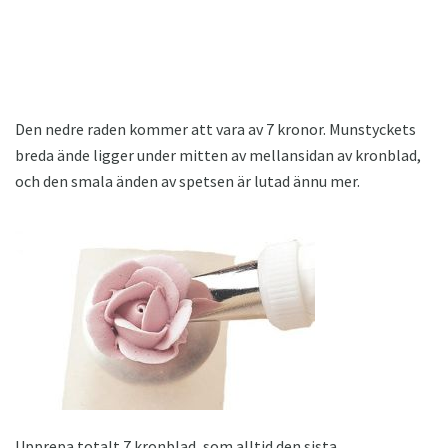
Den nedre raden kommer att vara av 7 kronor. Munstyckets
breda ände ligger under mitten av mellansidan av kronblad,
och den smala änden av spetsen är lutad ännu mer.
Upprepa totalt 7 kronblad, som alltid den sista