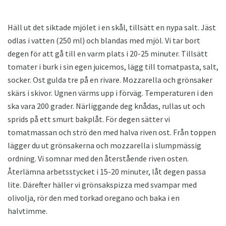
Häll ut det siktade mjölet i en skål, tillsätt en nypa salt. Jäst
odlas i vatten (250 ml) och blandas med mjöl. Vi tar bort
degen för att gå till en varm plats i 20-25 minuter. Tillsätt
tomater i burk i sin egen juicemos, lägg till tomatpasta, salt,
socker. Ost gulda tre på en rivare. Mozzarella och grönsaker
skärs i skivor. Ugnen värms upp i förväg. Temperaturen i den
ska vara 200 grader. Närliggande deg knådas, rullas ut och
sprids på ett smurt bakplåt. För degen sätter vi
tomatmassan och strö den med halva riven ost. Från toppen
lägger du ut grönsakerna och mozzarella i slumpmässig
ordning. Vi somnar med den återstående riven osten.
Återlämna arbetsstycket i 15-20 minuter, låt degen passa
lite. Därefter häller vi grönsakspizza med svampar med
olivolja, rör den med torkad oregano och baka i en
halvtimme.