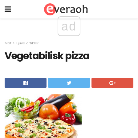
ad
Mat
Ljuva artiklar
Vegetabilisk pizza