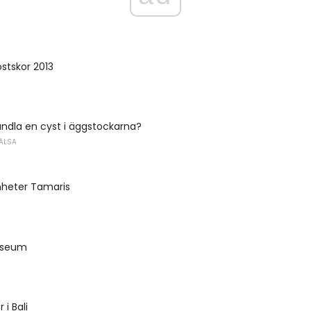
stskor 2013
ndla en cyst i äggstockarna?
ÄLSA
nheter Tamaris
useum
 i Bali