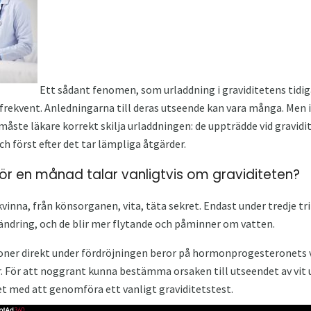
Ett sådant fenomen, som urladdning i graviditetens tidiga
 frekvent. Anledningarna till deras utseende kan vara många. M
måste läkare korrekt skilja urladdningen: de uppträdde vid gravid
ch först efter det tar lämpliga åtgärder.
 för en månad talar vanligtvis om graviditeten?
 kvinna, från könsorganen, vita, täta sekret. Endast under tredje tr
ändring, och de blir mer flytande och påminner om vatten.
oner direkt under fördröjningen beror på hormonprogesteronets
r. För att noggrant kunna bestämma orsaken till utseendet av vit
det med att genomföra ett vanligt graviditetstest.