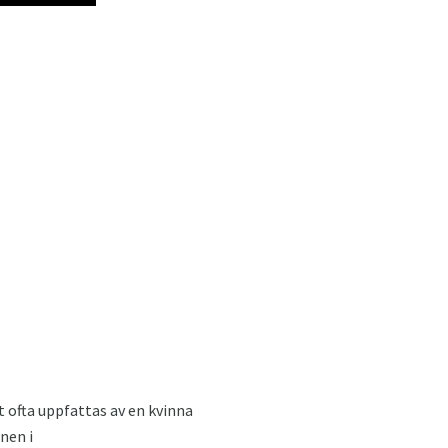
et ofta uppfattas av en kvinna
nen i