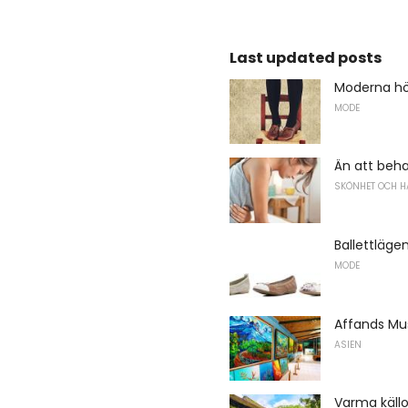
Last updated posts
Moderna hö
MODE
Än att beha
SKÖNHET OCH H
Ballettläge
MODE
Affands M
ASIEN
Varma källor