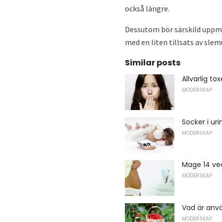
också längre.
Dessutom bör särskild uppm
med en liten tillsats av sle
Similar posts
Allvarlig to
MODERSKAP
Socker i ur
MODERSKAP
Mage 14 ve
MODERSKAP
Vad är anvä
MODERSKAP