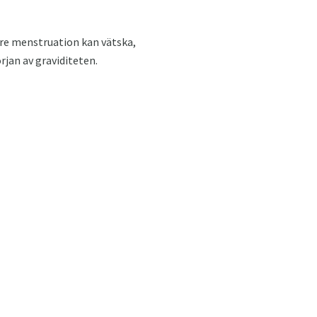
re menstruation kan vätska,
rjan av graviditeten.