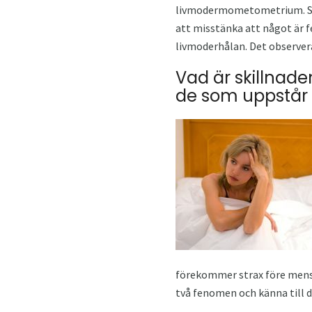
livmodermometometrium. Som r
att misstänka att något är f
livmoderhålan. Det observeras
Vad är skillnad
de som uppstår v
förekommer strax före menstr
två fenomen och känna till d