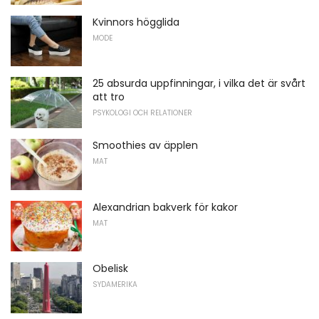
Kvinnors högglida
MODE
25 absurda uppfinningar, i vilka det är svårt
att tro
PSYKOLOGI OCH RELATIONER
Smoothies av äpplen
MAT
Alexandrian bakverk för kakor
MAT
Obelisk
SYDAMERIKA