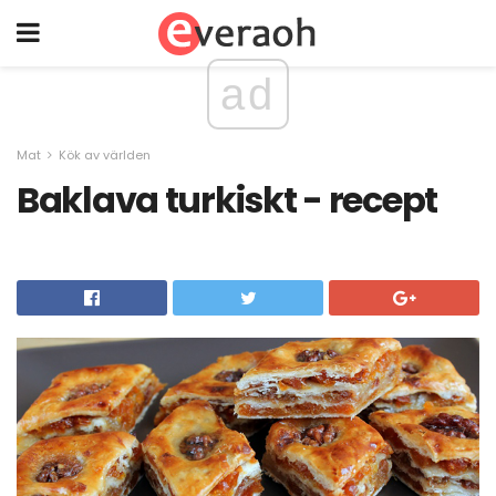
ad
Mat
Kök av världen
Baklava turkiskt - recept