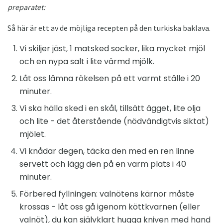
preparatet:
Så här är ett av de möjliga recepten på den turkiska baklava.
Vi skiljer jäst, 1 matsked socker, lika mycket mjöl
och en nypa salt i lite värmd mjölk.
Låt oss lämna rökelsen på ett varmt ställe i 20
minuter.
Vi ska hälla sked i en skål, tillsätt ägget, lite olja
och lite - det återstående (nödvändigtvis siktat)
mjölet.
Vi knådar degen, täcka den med en ren linne
servett och lägg den på en varm plats i 40
minuter.
Förbered fyllningen: valnötens kärnor måste
krossas - låt oss gå igenom köttkvarnen (eller
valnöt), du kan självklart hugga kniven med hand