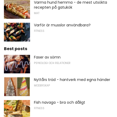
Varma hund hemma - de mest utsökta
recepten på gatukök
MAT
Varför är musslor användbara?
FITNESS
Best posts
Faser av sömn
PSYKOLOGI OCH RELATIONER
Nyttårs träd - hantverk med egna händer
MODERSKAP
Fish navaga - bra och dåligt
FITNESS