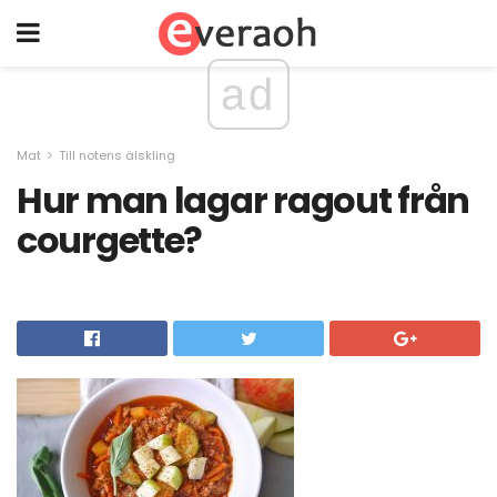
ad
Mat
Till notens älskling
Hur man lagar ragout från
courgette?