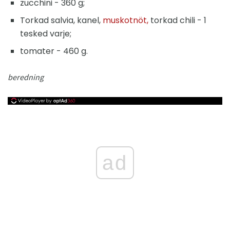
zucchini - 360 g;
Torkad salvia, kanel,
muskotnöt,
torkad chili - 1
tesked varje;
tomater - 460 g.
beredning
ad