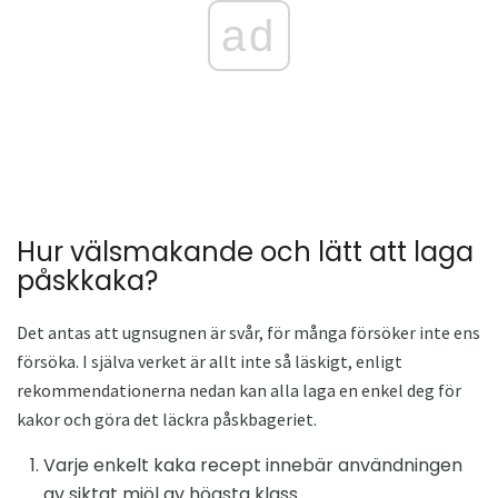
ad
Hur välsmakande och lätt att laga
påskkaka?
Det antas att ugnsugnen är svår, för många försöker inte ens
försöka. I själva verket är allt inte så läskigt, enligt
rekommendationerna nedan kan alla laga en enkel deg för
kakor och göra det läckra påskbageriet.
Varje enkelt kaka recept innebär användningen
av siktat mjöl av högsta klass.