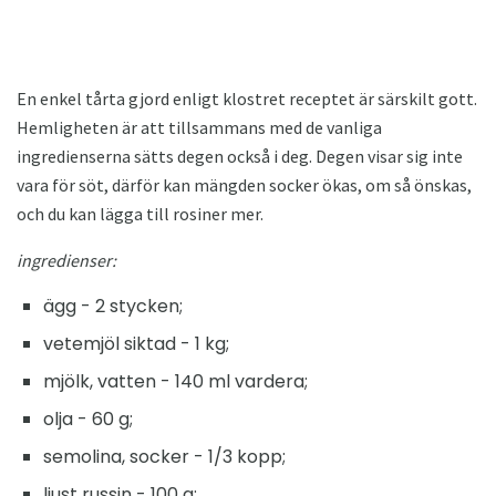
En enkel tårta gjord enligt klostret receptet är särskilt gott.
Hemligheten är att tillsammans med de vanliga
ingredienserna sätts degen också i deg. Degen visar sig inte
vara för söt, därför kan mängden socker ökas, om så önskas,
och du kan lägga till rosiner mer.
ingredienser:
ägg - 2 stycken;
vetemjöl siktad - 1 kg;
mjölk, vatten - 140 ml vardera;
olja - 60 g;
semolina, socker - 1/3 kopp;
ljust russin - 100 g;