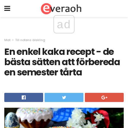
ad
Mat
Till notens älskling
En enkel kaka recept - de
bästa sätten att förbereda
en semester tårta