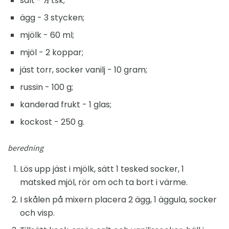
salt - ½ tsk;
ägg - 3 stycken;
mjölk - 60 ml;
mjöl - 2 koppar;
jäst torr, socker vanilj - 10 gram;
russin - 100 g;
kanderad frukt - 1 glas;
kockost - 250 g.
beredning
Lös upp jäst i mjölk, sätt 1 tesked socker, 1
matsked mjöl, rör om och ta bort i värme.
I skålen på mixern placera 2 ägg, 1 äggula, socker
och visp.