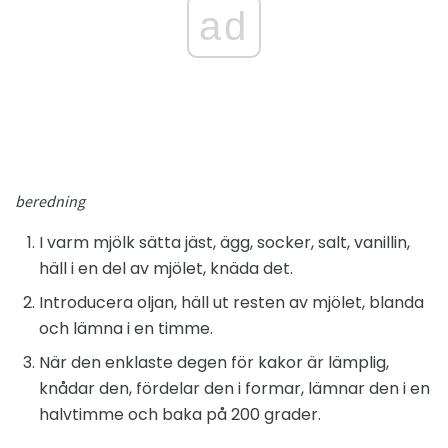
ad
beredning
I varm mjölk sätta jäst, ägg, socker, salt, vanillin,
häll i en del av mjölet, knäda det.
Introducera oljan, häll ut resten av mjölet, blanda
och lämna i en timme.
När den enklaste degen för kakor är lämplig,
knådar den, fördelar den i formar, lämnar den i en
halvtimme och baka på 200 grader.