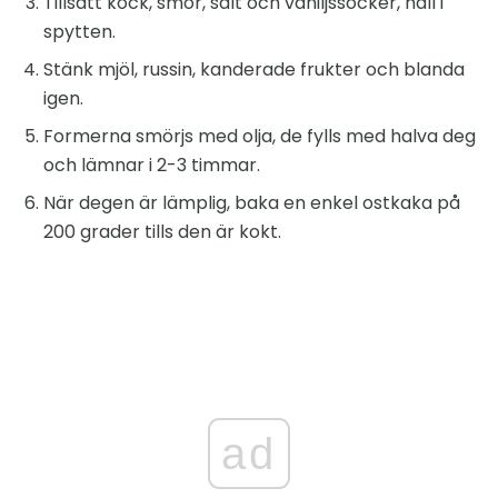
Tillsätt kock, smör, salt och vaniljssocker, häll i
spytten.
Stänk mjöl, russin, kanderade frukter och blanda
igen.
Formerna smörjs med olja, de fylls med halva deg
och lämnar i 2-3 timmar.
När degen är lämplig, baka en enkel ostkaka på
200 grader tills den är kokt.
ad