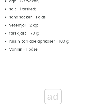
ägg - 8 stycken;
salt - 1 tesked;
sand socker - 1 glas;
vetemjöl - 2 kg;
färsk jäst - 70 g;
russin, torkade aprikoser - 100 g;
Vanillin - 1 påse.
ad