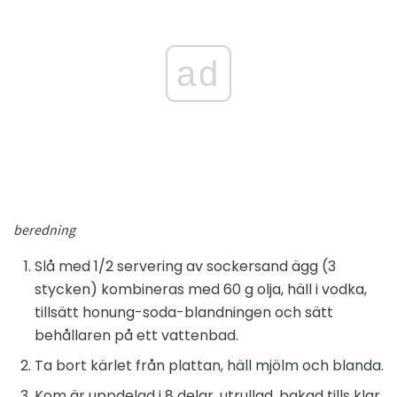
ad
beredning
Slå med 1/2 servering av sockersand ägg (3
stycken) kombineras med 60 g olja, häll i vodka,
tillsätt honung-soda-blandningen och sätt
behållaren på ett vattenbad.
Ta bort kärlet från plattan, häll mjölm och blanda.
Kom är uppdelad i 8 delar, utrullad, bakad tills klar,