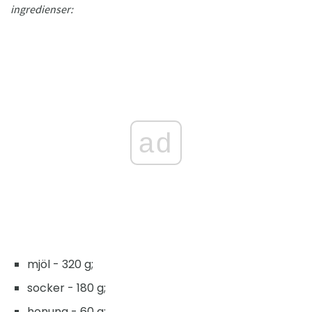
ingredienser:
ad
mjöl - 320 g;
socker - 180 g;
honung - 60 g;