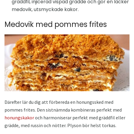
gräddfil, injicerad vispad grädde och gör en läcker
medovik, utsmyckade kakor.
Medovik med pommes frites
Därefter lär du dig att förbereda en honungssked med
pommes frites. Den sistnämnda kombineras perfekt med
honungskakor
och harmoniserar perfekt med gräddfil eller
grädde, med russin och nötter. Plyson bör helst torkas.