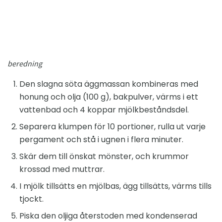
beredning
Den slagna söta äggmassan kombineras med
honung och olja (100 g), bakpulver, värms i ett
vattenbad och 4 koppar mjölkbeståndsdel.
Separera klumpen för 10 portioner, rulla ut varje
pergament och stå i ugnen i flera minuter.
Skär dem till önskat mönster, och krummor
krossad med muttrar.
I mjölk tillsätts en mjölbas, ägg tillsätts, värms tills
tjockt.
Piska den oljiga återstoden med kondenserad