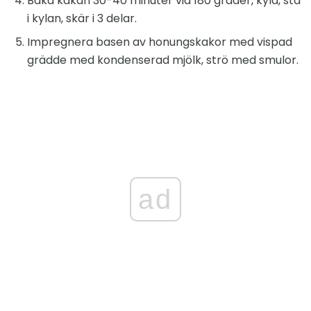
Baka kakan 30-40 minuter vid 180 grader, kyla, stå
i kylan, skär i 3 delar.
Impregnera basen av honungskakor med vispad
grädde med kondenserad mjölk, strö med smulor.
ad