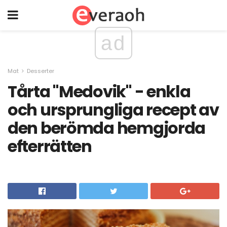
ad
Mat
Desserter
Tårta "Medovik" - enkla
och ursprungliga recept av
den berömda hemgjorda
efterrätten