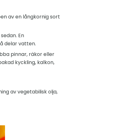
upen av en långkornig sort
j sedan. En
å delar vatten.
ba pinnar, räkor eller
akad kyckling, kalkon,
ng av vegetabilisk olja,