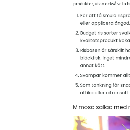
produkter, utan också veta hu
För att få smula risgr
eller applicera ångad.
Budget ris sorter sval
kvalitetsprodukt kokas
Risbasen är särskilt 
bläckfisk. Inget mind
annat kött.
Svampar kommer alltid
Som tankning för snac
ättika eller citronsaf
Mimosa sallad med r