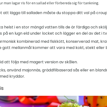
r man lagar ris för en sallad eller förbereda sig för tankning.
öt att lägga till salladen måste du stoppa ditt val på cro
ka helst i en stor mängd vatten tills de är färdiga och sköl
 på en lugn eld under locket och lägger en del av det i tv
harmonisk kombinerad med fiskkött, konserverad mat, krab
re gott mellanmål kommer att vara med kokt, stekt eller b
 att följa med magert version av skålen.
ks, använd majonnäs, gräddfilbaserad sås eller en blandni
t med kryddor.
is