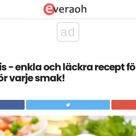
ad
s - enkla och läckra recept fö
ör varje smak!