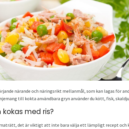
sörjande närande och näringsrikt mellanmål, som kan lagas för andr
mang till kokta användbara gryn använder du kött, fisk, skaldjur
n kokas med ris?
aträtt, det är viktigt att inte bara välja ett lämpligt recept och