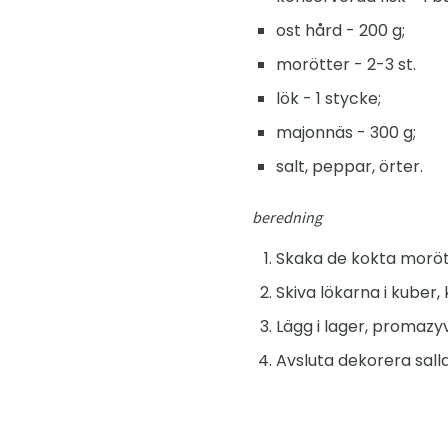
ost hård - 200 g;
morötter - 2-3 st.
lök - 1 stycke;
majonnäs - 300 g;
salt, peppar, örter.
beredning
Skaka de kokta morött
Skiva lökarna i kuber
Lägg i lager, promazyv
Avsluta dekorera salla