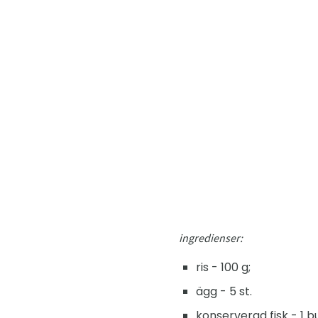
ingredienser:
ris - 100 g;
ägg - 5 st.
konserverad fisk - 1 b