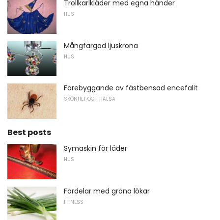
Trollkarlkläder med egna händer
HUS
Mångfärgad ljuskrona
HUS
Förebyggande av fästbensad encefalit
SKÖNHET OCH HÄLSA
Best posts
Symaskin för läder
HUS
Fördelar med gröna lökar
FITNESS