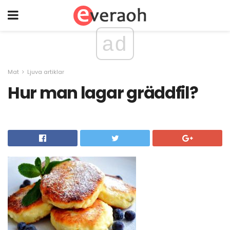
ad
Mat
Ljuva artiklar
Hur man lagar gräddfil?