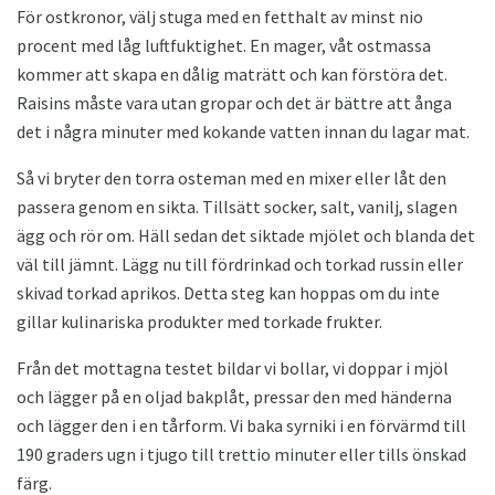
För ostkronor, välj stuga med en fetthalt av minst nio
procent med låg luftfuktighet. En mager, våt ostmassa
kommer att skapa en dålig maträtt och kan förstöra det.
Raisins måste vara utan gropar och det är bättre att ånga
det i några minuter med kokande vatten innan du lagar mat.
Så vi bryter den torra osteman med en mixer eller låt den
passera genom en sikta. Tillsätt socker, salt, vanilj, slagen
ägg och rör om. Häll sedan det siktade mjölet och blanda det
väl till jämnt. Lägg nu till fördrinkad och torkad russin eller
skivad torkad aprikos. Detta steg kan hoppas om du inte
gillar kulinariska produkter med torkade frukter.
Från det mottagna testet bildar vi bollar, vi doppar i mjöl
och lägger på en oljad bakplåt, pressar den med händerna
och lägger den i en tårform. Vi baka syrniki i en förvärmd till
190 graders ugn i tjugo till trettio minuter eller tills önskad
färg.