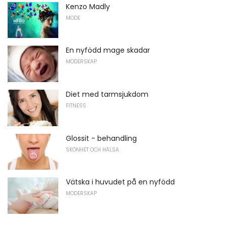
Kenzo Madly
MODE
En nyfödd mage skadar
MODERSKAP
Diet med tarmsjukdom
FITNESS
Glossit - behandling
SKÖNHET OCH HÄLSA
Vätska i huvudet på en nyfödd
MODERSKAP