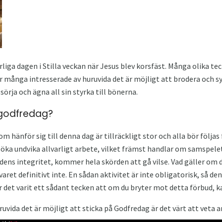
arliga dagen i Stilla veckan när Jesus blev korsfäst. Många olika t
är många intresserade av huruvida det är möjligt att brodera och s
örja och ägna all sin styrka till bönerna.
 godfredag?
 hänför sig till denna dag är tillräckligt stor och alla bör följas 
ka undvika allvarligt arbete, vilket främst handlar om samspele
ens integritet, kommer hela skörden att gå vilse. Vad gäller om d
varet definitivt inte. En sådan aktivitet är inte obligatorisk, så de
 det varit ett sådant tecken att om du bryter mot detta förbud, ka
ida det är möjligt att sticka på Godfredag ​​är det värt att veta a