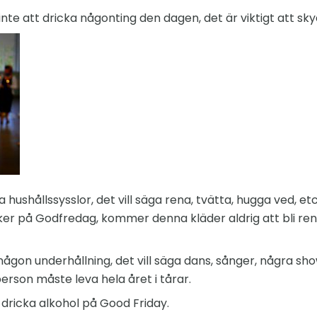
e att dricka någonting den dagen, det är viktigt att skyd
 hushållssysslor, det vill säga rena, tvätta, hugga ved, et
ker på Godfredag, kommer denna kläder aldrig att bli re
någon underhållning, det vill säga dans, sånger, några sh
 person måste leva hela året i tårar.
 dricka alkohol på Good Friday.