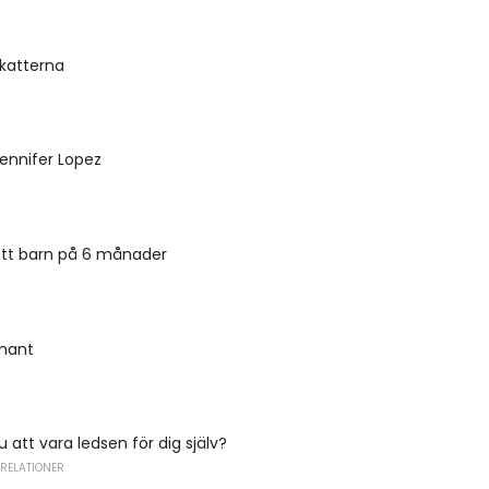
 katterna
Jennifer Lopez
 ett barn på 6 månader
amant
u att vara ledsen för dig själv?
 RELATIONER