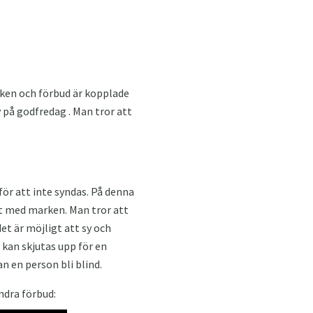
ecken och förbud är kopplade
y på godfredag . Man tror att
för att inte syndas. På denna
t med marken. Man tror att
et är möjligt att sy och
n kan skjutas upp för en
n en person bli blind.
ndra förbud: