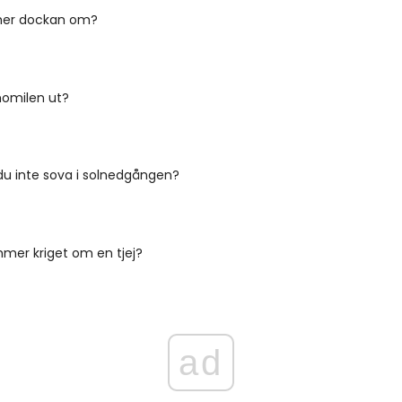
er dockan om?
momilen ut?
du inte sova i solnedgången?
mer kriget om en tjej?
ad