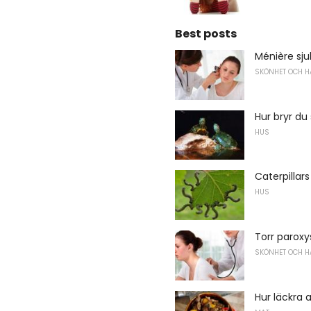
Best posts
Ménière s
SKÖNHET OCH H
Hur bryr d
HUS
Caterpillar
HUS
Torr parox
SKÖNHET OCH H
Hur läckra 