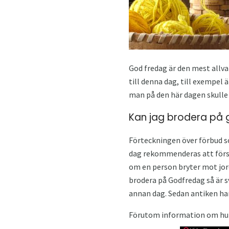
God fredag ​​är den mest allv
till denna dag, till exempel 
man på den här dagen skulle s
Kan jag brodera på
Förteckningen över förbud som
dag rekommenderas att försö
om en person bryter mot jord
brodera på Godfredag ​​så är s
annan dag. Sedan antiken har
Förutom information om huruv