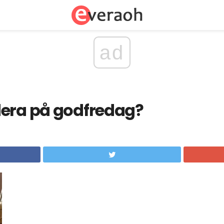
ad
dera på godfredag?