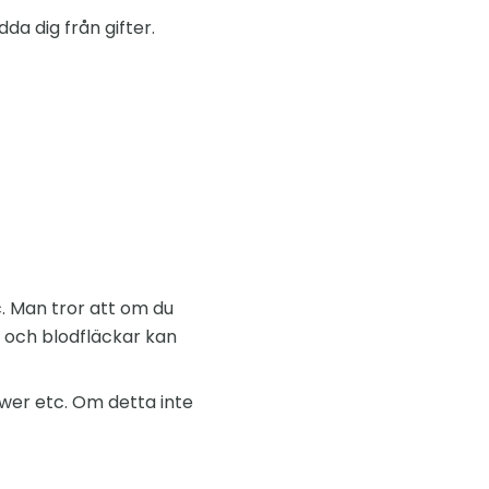
da dig från gifter.
c. Man tror att om du
n och blodfläckar kan
ower etc. Om detta inte