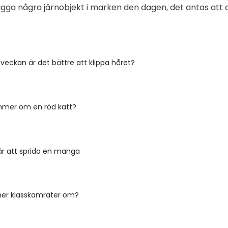
lägga några järnobjekt i marken den dagen, det antas att 
i veckan är det bättre att klippa håret?
mmer om en röd katt?
är att sprida en manga
er klasskamrater om?