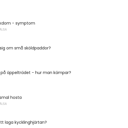
jukdom - symptom
ÄLSA
u sig om små sköldpaddor?
s på äppelträdet - hur man kämpar?
ysmal hosta
ÄLSA
att laga kycklinghjärtan?