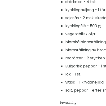
stärkelse - 4 tsk.
kycklingbuljong - 1 fö
sojasås - 2 msk. skeda
kycklingfilé - 500 g;
vegetabilisk olja;
blomkålblomställning -
blomställning av brocc
morötter - 2 stycken;
Bulgarisk peppar - 1 st
lök - 1 st.
vitlök - 1 kryddnejlika
salt, peppar - efter s
beredning