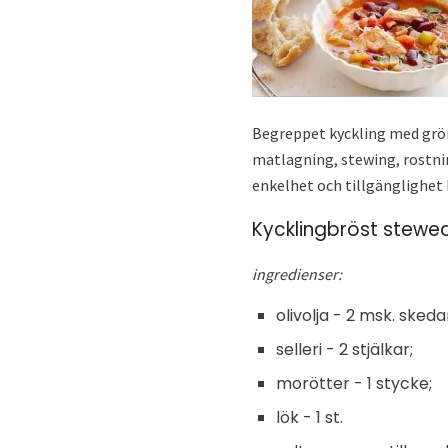
Begreppet kyckling med gröns
matlagning, stewing, rostnin
enkelhet och tillgänglighet 
Kycklingbröst stewe
ingredienser:
olivolja - 2 msk. skeda
selleri - 2 stjälkar;
morötter - 1 stycke;
lök - 1 st.