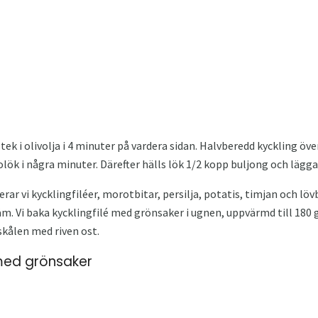
stek i olivolja i 4 minuter på vardera sidan. Halvberedd kyckling över
lök i några minuter. Därefter hälls lök 1/2 kopp buljong och läggas
ar vi kycklingfiléer, morotbitar, persilja, potatis, timjan och löv
räm. Vi baka kycklingfilé med grönsaker i ugnen, uppvärmd till 180 
 skålen med riven ost.
 med grönsaker