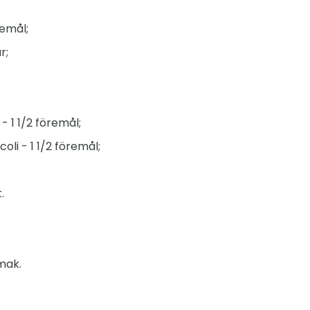
remål;
r;
 1 1/2 föremål;
oli - 1 1/2 föremål;
.
mak.