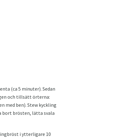
renta (ca 5 minuter). Sedan
gen och tillsätt örterna:
men med ben). Stew kyckling
a bort brösten, lätta svala
ngbröst i ytterligare 10