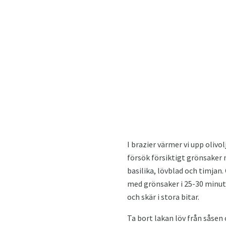
I brazier värmer vi upp olivo
försök försiktigt grönsaker m
basilika, lövblad och timjan
med grönsaker i 25-30 minuter
och skär i stora bitar.
Ta bort lakan löv från såsen