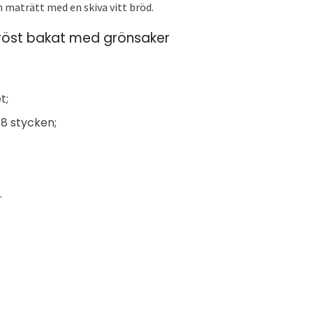
 maträtt med en skiva vitt bröd.
bröst bakat med grönsaker
t;
 8 stycken;
.