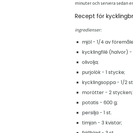
minuter och servera sedan en
Recept för kyckling
ingredienser:
mjöl - 1/4 av föremåle
kycklingfilé (halvor) -
olivolja;
purjolök - 1 stycke;
kycklingsoppa - 1/2 st
morötter - 2 stycken;
potatis - 600 g;
persilja - 1 st.
timjan - 3 kvistar;
fjällblad - 3 st.