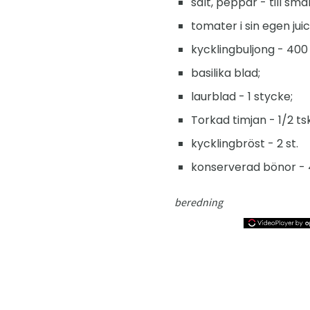
salt, peppar - till sma
tomater i sin egen jui
kycklingbuljong - 400
basilika blad;
laurblad - 1 stycke;
Torkad timjan - 1/2 tsk
kycklingbröst - 2 st.
konserverad bönor - 
beredning