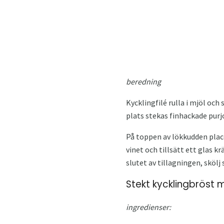
beredning
Kycklingfilé rulla i mjöl och 
plats stekas finhackade purjo
På toppen av lökkudden placer
vinet och tillsätt ett glas k
slutet av tillagningen, skölj
Stekt kycklingbröst
ingredienser: