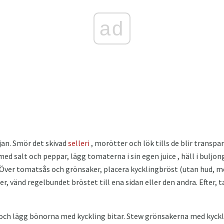
ad
ljan. Smör det skivad
selleri
, morötter och lök tills de blir transpa
ed salt och peppar, lägg tomaterna i sin egen juice , häll i buljon
. Över tomatsås och grönsaker, placera kycklingbröst (utan hud, 
, vänd regelbundet bröstet till ena sidan eller den andra. Efter, t
 och lägg bönorna med kyckling bitar. Stew grönsakerna med kyckli