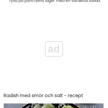
fylla på pantryens lager med en värdefull sallad.
ad
Radish med smör och salt - recept