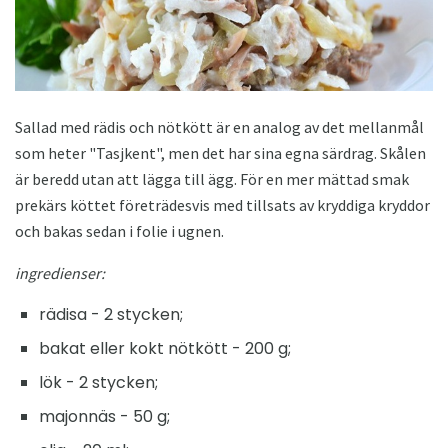
Sallad med rädis och nötkött är en analog av det mellanmål
som heter "Tasjkent", men det har sina egna särdrag. Skålen
är beredd utan att lägga till ägg. För en mer mättad smak
prekärs köttet företrädesvis med tillsats av kryddiga kryddor
och bakas sedan i folie i ugnen.
ingredienser:
rädisa - 2 stycken;
bakat eller kokt nötkött - 200 g;
lök - 2 stycken;
majonnäs - 50 g;