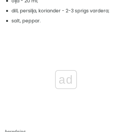
olja - 20 ml;
dill, persilja, koriander - 2-3 sprigs vardera;
salt, peppar.
ad
beredning