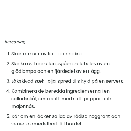
beredning
Skär remsor av kött och rädisa.
Skinka av tunna längsgående lobules av en
glödlampa och en fjärdedel av ett ägg.
Lökskivad stek i olja, spred tills kyld på en servett.
Kombinera de beredda ingredienserna i en
salladsskål, smaksatt med salt, peppar och
majonnäs.
Rör om en läcker sallad av rädisa noggrant och
servera omedelbart till bordet.