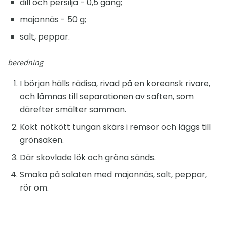
dill och persilja - 0,5 gäng;
majonnäs - 50 g;
salt, peppar.
beredning
I början hälls rädisa, rivad på en koreansk rivare,
och lämnas till separationen av saften, som
därefter smälter samman.
Kokt nötkött tungan skärs i remsor och läggs till
grönsaken.
Där skovlade lök och gröna sänds.
Smaka på salaten med majonnäs, salt, peppar,
rör om.