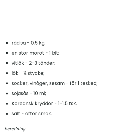
rädisa - 0,5 kg;
en stor morot - 1 bit;
vitlök - 2-3 tänder;
lök - ¼ stycke;
socker, vinäger, sesam - för 1 tesked;
sojasås - 10 ml;
Koreansk kryddor - 1-1.5 tsk.
salt - efter smak.
beredning