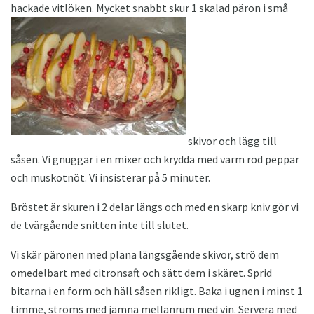
hackade vitlöken. Mycket snabbt skur 1 skalad päron i små
skivor och lägg till
såsen. Vi gnuggar i en mixer och krydda med varm röd peppar
och muskotnöt. Vi insisterar på 5 minuter.
Bröstet är skuren i 2 delar längs och med en skarp kniv gör vi
de tvärgående snitten inte till slutet.
Vi skär päronen med plana längsgående skivor, strö dem
omedelbart med citronsaft och sätt dem i skäret. Sprid
bitarna i en form och häll såsen rikligt. Baka i ugnen i minst 1
timme, ströms med jämna mellanrum med vin. Servera med