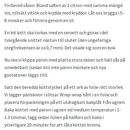
Förbered såsen: Bland saften av 1 citron med samma mängd
vin, tillsätt vitlök och krydda med kryddor. Låt oss brygga i 5-
8 minuter och filtrera genom en sil.
En bit kött ska torkas med en servett och göras i det
tvärgående snittet nästan till slutet (den ungefärliga
stegfrekvensen är ca 0,7 mm). Det visade sig som en bok.
Nu ska vi klippa päron med platta stora skivor och häll sås på
omedelbart (sedan blir inte päron mörkare och nya
gustatoner läggs till).
Sätt den beredda köttstycket på ett ark av folie rätt storlek.
Vi lägger pärlskivor i slitsar. Wrap-wrap hårt i en folie och
placera förpackningen på ett utdragbart bakplåt från ugnen.
Baka köttet med päron i ugnen vid medium temperatur i 1-
1.3 timmar, lägg sedan folien på hälften och baka i
ytterligare 20 minuter för att låta köttet brinna.