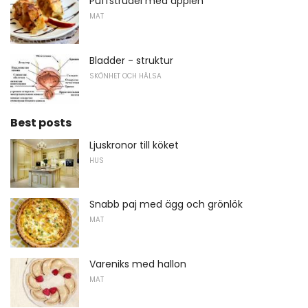
Puffstrudel med äpplen
MAT
Bladder - struktur
SKÖNHET OCH HÄLSA
Best posts
Ljuskronor till köket
HUS
Snabb paj med ägg och grönlök
MAT
Vareniks med hallon
MAT