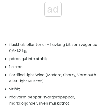
ad
fläskhals eller törlur - 1 avlång bit som väger ca
0,6-1,2 kg;
päron gul inte stabil;
1 citron
Fortified Light Wine (Madera, Sherry, Vermouth
eller Light Muscat);
vitlök;
röd varm peppar, svartjordpeppar,
markkorjander, riven muskotnöt