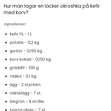
Hur man lagar en läcker okroshka på kefir
med korv?
ingredienser:
kefir 1% - 1 l;
potatis - 0,2 kg;
gurkor - 0,150 kg;
korv kokad - 0,150 kg;
gräddfil - 100 g;
rädisa - 0,1 kg;
ägg - 2 stycken;
vaktelägg - 7 st.
lökgrön - ¼ stråle;
svarta oliver - 7 st.