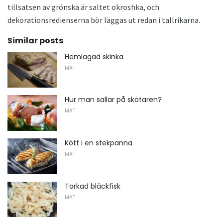
tillsatsen av grönska är saltet okroshka, och
dekorationsredienserna bör läggas ut redan i tallrikarna.
Similar posts
Hemlagad skinka
MAT
Hur man sallar på skötaren?
MAT
Kött i en stekpanna
MAT
Torkad bläckfisk
MAT