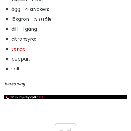
ägg - 4 stycken;
lökgrön - ½ stråle;
dill - 1 gäng;
citronsyra;
senap
peppar;
salt.
beredning