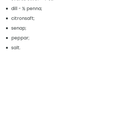
dill - ½ penna;
citronsaft;
senap;
peppar;
salt.