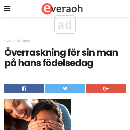
ad
Hus
Holidays
Överraskning för sin man
på hans födelsedag