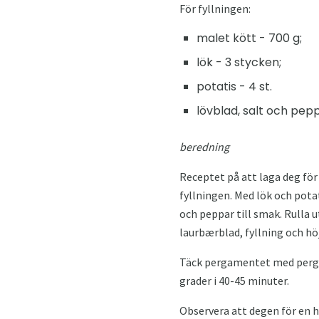
För fyllningen:
malet kött - 700 g;
lök - 3 stycken;
potatis - 4 st.
lövblad, salt och pepp
beredning
Receptet på att laga deg för
fyllningen. Med lök och pot
och peppar till smak. Rulla u
laurbærblad, fyllning och höj
Täck pergamentet med pergam
grader i 40-45 minuter.
Observera att degen för en h