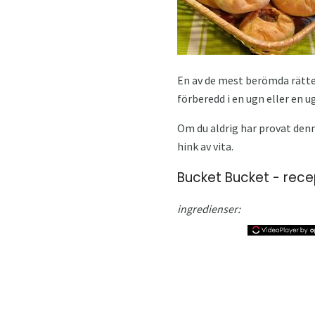
En av de mest berömda rätter
förberedd i en ugn eller en ug
Om du aldrig har provat denn
hink av vita.
Bucket Bucket - rece
ingredienser: