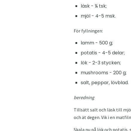
läsk - ¼ tsk;
mjöl - 4-5 msk.
För fyllningen:
lamm - 500 g;
potatis - 4-5 delar;
lök - 2-3 stycken;
mushrooms - 200 g;
salt, peppar, lövblad.
beredning
Tillsätt salt och läsk till m
och ät degen. Vik i en matfil
Skala nu på lök och potatis, 