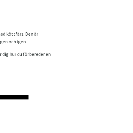
med köttfärs. Den är
igen och igen.
 dig hur du förbereder en