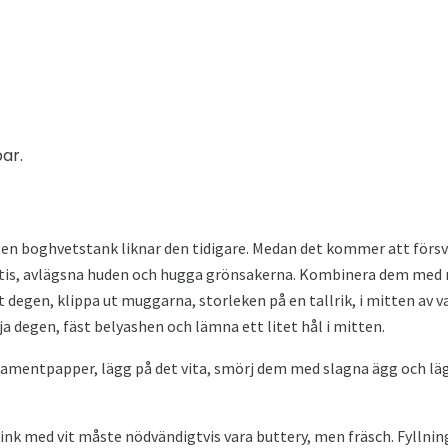
ar.
 en boghvetstank liknar den tidigare. Medan det kommer att försv
atis, avlägsna huden och hugga grönsakerna. Kombinera dem med m
t degen, klippa ut muggarna, storleken på en tallrik, i mitten av va
a degen, fäst belyashen och lämna ett litet hål i mitten.
entpapper, lägg på det vita, smörj dem med slagna ägg och lägg
ink med vit måste nödvändigtvis vara buttery, men fräsch. Fyllni