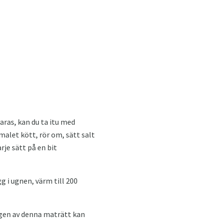
aras, kan du ta itu med
alet kött, rör om, sätt salt
rje sätt på en bit
 i ugnen, värm till 200
ngen av denna maträtt kan