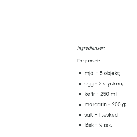
ingredienser:
För provet:
mjöl - 5 objekt;
ägg - 2 stycken;
kefir - 250 ml;
margarin - 200 g;
salt - 1 tesked;
läsk - ½ tsk.