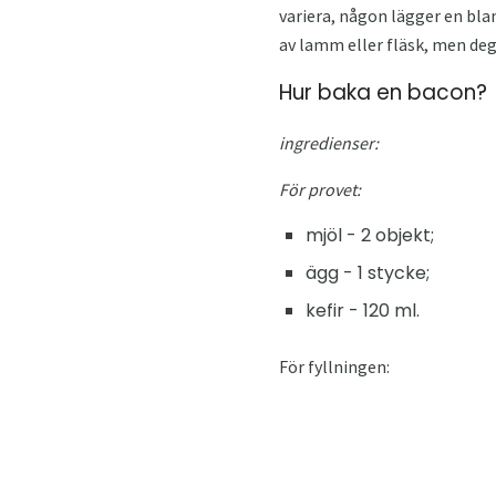
variera, någon lägger en bla
av lamm eller fläsk, men dege
Hur baka en bacon?
ingredienser:
För provet:
mjöl - 2 objekt;
ägg - 1 stycke;
kefir - 120 ml.
För fyllningen: