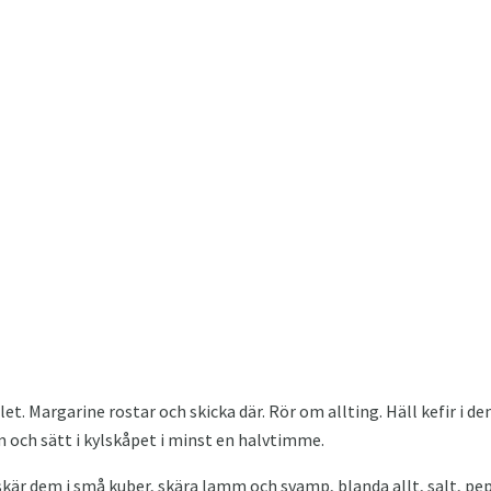
jölet. Margarine rostar och skicka där. Rör om allting. Häll kefir i 
m och sätt i kylskåpet i minst en halvtimme.
skär dem i små kuber, skära lamm och svamp, blanda allt, salt, pep