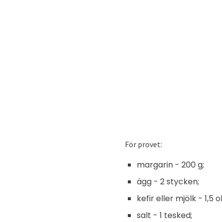
För provet:
margarin - 200 g;
ägg - 2 stycken;
kefir eller mjölk - 1,5 o
salt - 1 tesked;