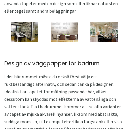
använda tapeter med en design som efterliknar natursten
eller tegel samt andra beläggningar.
Design av väggpapper för badrum
I det här rummet måste du också först välja ett
fuktbeständigt alternativ, och sedan tänka på designen.
Idealiskt är tapetet för målning passande här, vilket
dessutom kan skyddas mot effekterna av vattenånga och
vattenstänk. Tja i badrummet kommer att se alla varianter
av tapet av mjuka akvarell nyanser, liksom med abstrakta,
suddiga mönster, till exempel efterlikna färgstänk eller visa
ovanliga geometriska former. Eftersom badrummet ofta har