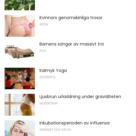
Kvinnors genomskinliga trosor
MODE
Barnens sängar av massivt trä
HUS
Kalmyk Yoga
ESOTERICA
Ljusbrun urladdning under graviditeten
MODERSKAP
Inkubationsperioden av influensa
SKÖNHET OCH HÄLSA