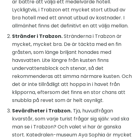
är bättre att välja ett medelvärde hotell.
Lyckligtvis, i Trabzon ett mycket stort utbud av
bra hotell med ett annat utbud av kostnader. I
allmänhet finns det definitivt en att välja mellan.
Stränder i Trabzon.
Stränderna i Trabzon är
mycket, mycket bra. De är täckta med en fin
gråsten, som länge briljant honades med
havsvatten. Lite längre från kusten finns
undervattensblock och stenar, så det
rekommenderas att simma närmare kusten. Och
det är inte tillrådligt att hoppa in i havet från
klipporna, eftersom det finns en stor chans att
snubbla på revet som är helt osynligt.
Sevärdheter i Trabzon.
Tja, huvudfrågan
kvarstår, som varje turist frågar sig själv: vad ska
man se i Trabzon? Och valet vi har är ganska
stort. Katedralen-museum Aya Sophia är mycket