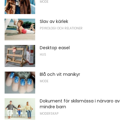
MODE
Slav av kärlek
PSYKOLOGI OCH RELATIONER
Desktop easel
HUS
Blå och vit manikyr
MODE
Dokument för skilsmässa i närvaro av
mindre barn
MODERSKAP