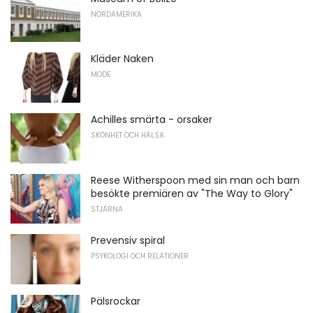
NORDAMERIKA
Kläder Naken
MODE
Achilles smärta - orsaker
SKÖNHET OCH HÄLSA
Reese Witherspoon med sin man och barn
besökte premiären av "The Way to Glory"
STJÄRNA
Prevensiv spiral
PSYKOLOGI OCH RELATIONER
Pälsrockar