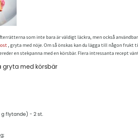
 efterrätterna som inte bara är väldigt läckra, men också användba
ost
, gryta med nöje. Om så önskas kan du lägga till någon frukt t
ereder en stekpanna med en körsbär. Flera intressanta recept vänt
a gryta med körsbär
g flytande) - 2 st.
g;