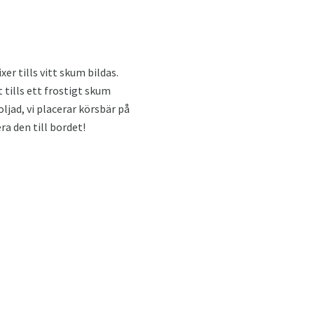
er tills vitt skum bildas.
t tills ett frostigt skum
ljad, vi placerar körsbär på
a den till bordet!