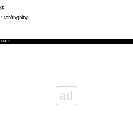
g;
r strängning.
ad