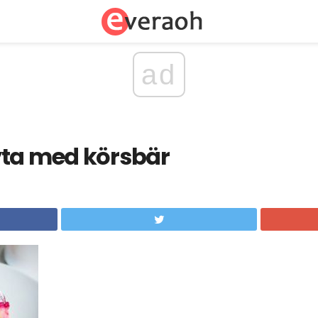
ad
yta med körsbär