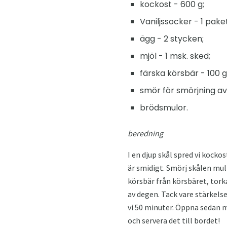
kockost - 600 g;
Vaniljssocker - 1 paket
ägg - 2 stycken;
mjöl - 1 msk. sked;
färska körsbär - 100 g
smör för smörjning a
brödsmulor.
beredning
I en djup skål spred vi kockos
är smidigt. Smörj skålen mu
körsbär från körsbäret, tork
av degen. Tack vare stärkels
vi 50 minuter. Öppna sedan mu
och servera det till bordet!