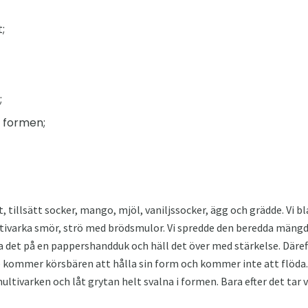
;
;
v formen;
t, tillsätt socker, mango, mjöl, vaniljssocker, ägg och grädde. Vi bl
ltivarka smör, strö med brödsmulor. Vi spredde den beredda mängd
a det på en pappershandduk och häll det över med stärkelse. Däre
e kommer körsbären att hålla sin form och kommer inte att flöda.
ltivarken och låt grytan helt svalna i formen. Bara efter det tar vi