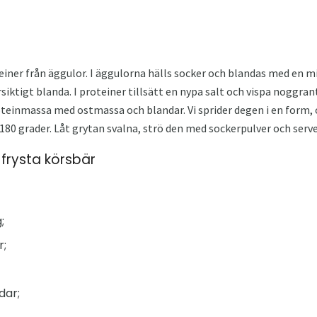
einer från äggulor. I äggulorna hälls socker och blandas med en mix
rsiktigt blanda. I proteiner tillsätt en nypa salt och vispa noggran
teinmassa med ostmassa och blandar. Vi sprider degen i en form, o
180 grader. Låt grytan svalna, strö den med sockerpulver och server
frysta körsbär
;
r;
dar;