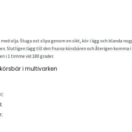
med olja. Stuga ost slipa genom en sikt, kör i ägg och blanda nog
gen. Slutligen lägg till den frusna körsbären och återigen komma i 
en i 1 timme vid 180 grader.
örsbär i multivarken
r;
;
r;