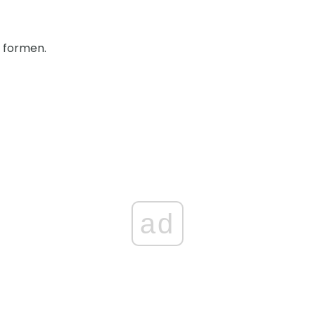
v formen.
ad