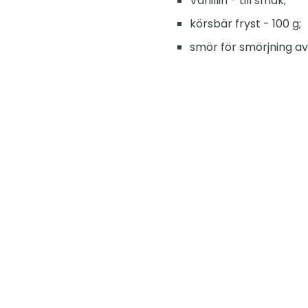
Vanillin - till smak;
körsbär fryst - 100 g;
smör för smörjning a