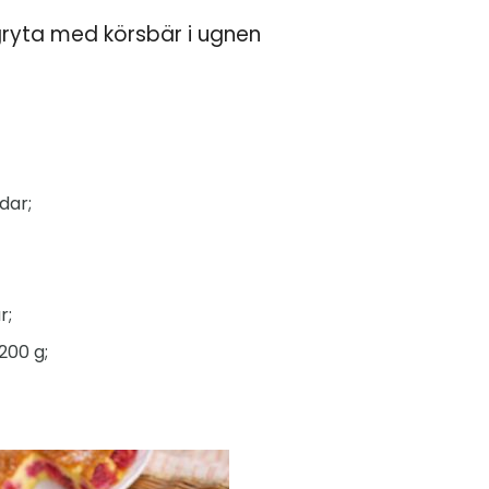
gryta med körsbär i ugnen
dar;
r;
200 g;