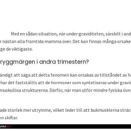
Med en sådan situation, när under graviditeten, särskilt i 
 nästan alla framtida mamma över. Det kan finnas många orsaker t
e de viktigaste.
 ryggmärgen i andra trimestern?
vändigt att säga att detta fenomen kan orsakas av tillståndet av
 har det fastställts att de hormoner som syntetiseras under grav
e muskulösa strukturerna. Därför, när man utför mindre fysiska övnin
ade storlek mer utrymme, vilket leder till att bukmusklerna sträc
 skiftar.