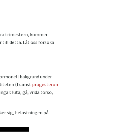
andra trimestern, kommer
ill detta. Låt oss försöka
 hormonell bakgrund under
iditeten (främst
progesteron
gar: luta, gå, vrida torso,
ker sig, belastningen på