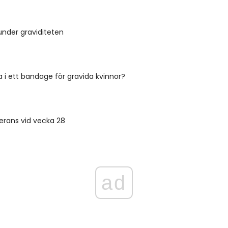
under graviditeten
ta i ett bandage för gravida kvinnor?
verans vid vecka 28
ad