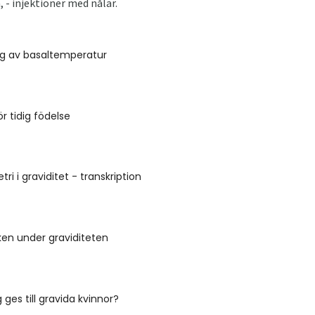
, - injektioner med nålar.
ng av basaltemperatur
r tidig födelse
i i graviditet - transkription
ken under graviditeten
ges till gravida kvinnor?