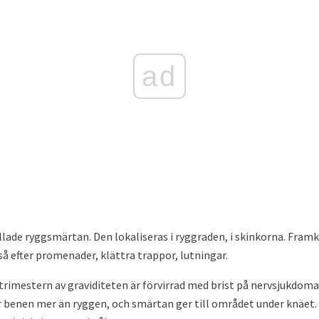
ad
llade ryggsmärtan. Den lokaliseras i ryggraden, i skinkorna. Framka
 efter promenader, klättra trappor, lutningar.
 trimestern av graviditeten är förvirrad med brist på nervsjukdoma
r benen mer än ryggen, och smärtan ger till området under knäet.