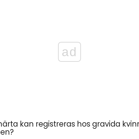
ad
märta kan registreras hos gravida kvinn
nen?