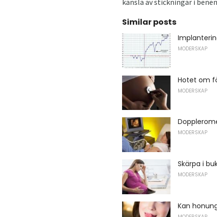
känsla av stickningar i benen
Similar posts
Implanteri
MODERSKAP
Hotet om fö
MODERSKAP
Dopplerometr
MODERSKAP
Skärpa i bu
MODERSKAP
Kan honung 
MODERSKAP