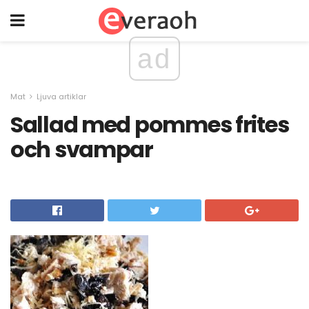
ad
Mat
Ljuva artiklar
Sallad med pommes frites
och svampar