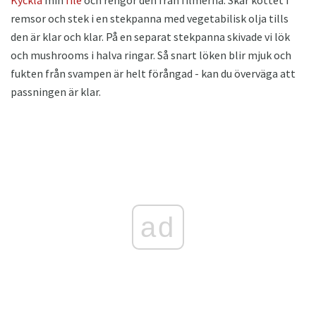
Kyckla
min
filé
och rengör den från filmerna. Skär köttet i
remsor och stek i en stekpanna med vegetabilisk olja tills
den är klar och klar. På en separat stekpanna skivade vi lök
och mushrooms i halva ringar. Så snart löken blir mjuk och
fukten från svampen är helt förångad - kan du överväga att
passningen är klar.
ad