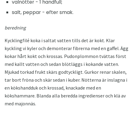
valnötter - 1 handfull;
salt, peppar - efter smak.
beredning
Kycklingfilé koka i saltat vatten tills det är kokt. Klar
kyckling vi kyler och demonterar fibrerna med en gaffel. Ägg
kokar hårt kokt och krossas. Pudonplommon tvättas först
med kallt vatten och sedan blötläggs i kokande vatten.
Mjukad torkad frukt skärs godtyckligt. Gurkor renar skalen,
tar bort fröna och skär sedan i kuber. Nötterna är inslagna i
en kökshandduk och krossad, knackade med en
kökshammare. Blanda alla beredda ingredienser och klä av
med majonnäs.