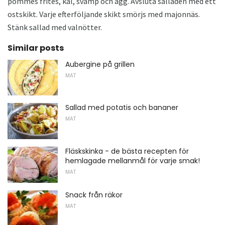
pommes frites, kål, svamp och ägg. Avsluta salladen med ett
ostskikt. Varje efterföljande skikt smörjs med majonnäs.
Stänk sallad med valnötter.
Similar posts
Aubergine på grillen
MAT
Sallad med potatis och bananer
MAT
Fläskskinka - de bästa recepten för
hemlagade mellanmål för varje smak!
MAT
Snack från räkor
MAT