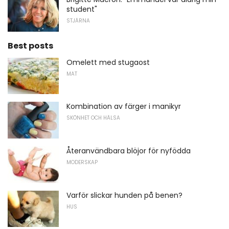
student"
STJÄRNA
Best posts
Omelett med stugaost
MAT
Kombination av färger i manikyr
SKÖNHET OCH HÄLSA
Återanvändbara blöjor för nyfödda
MODERSKAP
Varför slickar hunden på benen?
HUS