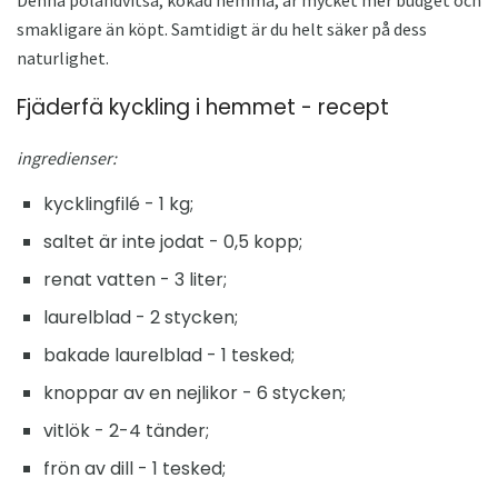
Denna polandvitsa, kokad hemma, är mycket mer budget och
smakligare än köpt. Samtidigt är du helt säker på dess
naturlighet.
Fjäderfä kyckling i hemmet - recept
ingredienser:
kycklingfilé - 1 kg;
saltet är inte jodat - 0,5 kopp;
renat vatten - 3 liter;
laurelblad - 2 stycken;
bakade laurelblad - 1 tesked;
knoppar av en nejlikor - 6 stycken;
vitlök - 2-4 tänder;
frön av dill - 1 tesked;