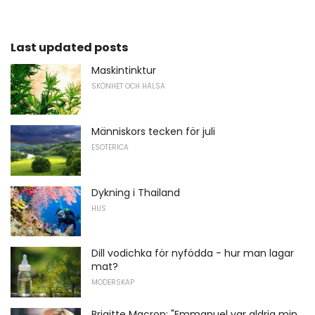
Last updated posts
Maskintinktur
SKÖNHET OCH HÄLSA
Människors tecken för juli
ESOTERICA
Dykning i Thailand
HUS
Dill vodichka för nyfödda - hur man lagar
mat?
MODERSKAP
Brigitte Macron: "Emmanuel var aldrig min