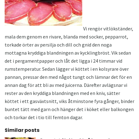
Vi rengör vitlökständer,
mala dem genom en rivare, blanda med socker, pepparrot,
torkade örter av persilja och dill och gnid den noga
mottagna kryddiga blandningen av kycklingbröst. Vik sedan
det i pergamentpapper och låt det ligga i 24 timmar vid
rumstemperatur. Sedan lägger vi köttet i en kolsyrare över
pannan, pressar den med något tungt och lämnar det för en
annan dag för att bli av med juicerna. Därefter avlägsnar vi
rester av den kryddiga blandningen med en kniv, sätter
köttet i ett gasväxtsnitt, viks åtminstone fyra gånger, binder
buntet tätt med garn och hänger det i köket eller balkongen
och torkar det i tio till femton dagar.
Similar posts