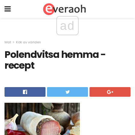
ad
Mat
Kök av världen
Polendvitsa hemma -
recept