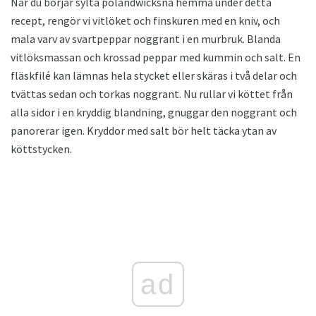
När du börjar sylta polandwicksna hemma under detta
recept, rengör vi vitlöket och finskuren med en kniv, och
mala varv av svartpeppar noggrant i en murbruk. Blanda
vitlöksmassan och krossad peppar med kummin och salt. En
fläskfilé kan lämnas hela stycket eller skäras i två delar och
tvättas sedan och torkas noggrant. Nu rullar vi köttet från
alla sidor i en kryddig blandning, gnuggar den noggrant och
panorerar igen. Kryddor med salt bör helt täcka ytan av
köttstycken.
ad