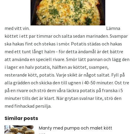
med vitt vin.
Lämna
köttet i ett par timmar och salta sedan marinaden. Svampar
ska hakas fint och stekas i smör. Potatis städas och hakas
med ett tunt långt halm - för detta ändamål är det bättre
att använda en speciell rivare. Smör lätt pannan och lägg den
i lager: en halv potatis, hälften av köttet, svampen,
resterande kött, potatis. Varje skikt är något saltat. Fyll på
alla grädden och skicka den till ugnen i 40-50 minuter. Ost tre
på en rivare och strö dem våra läckra potatis på franska i 5
minuter tills det är klart. När grytan svalnar lite, strö den
med finhackad persilja.
Similar posts
Manty med pumpa och malet kött