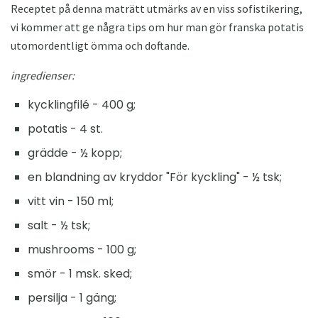
Receptet på denna maträtt utmärks av en viss sofistikering,
vi kommer att ge några tips om hur man gör franska potatis
utomordentligt ömma och doftande.
ingredienser:
kycklingfilé - 400 g;
potatis - 4 st.
grädde - ½ kopp;
en blandning av kryddor "För kyckling" - ½ tsk;
vitt vin - 150 ml;
salt - ½ tsk;
mushrooms - 100 g;
smör - 1 msk. sked;
persilja - 1 gäng;