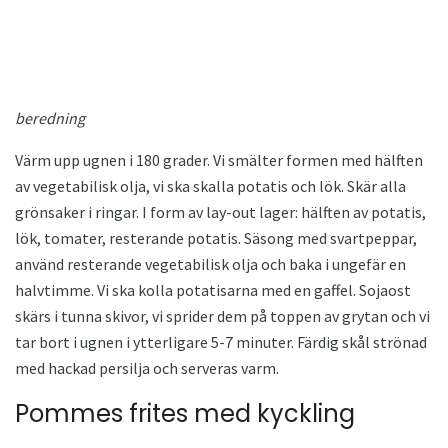
beredning
Värm upp ugnen i 180 grader. Vi smälter formen med hälften
av vegetabilisk olja, vi ska skalla potatis och lök. Skär alla
grönsaker i ringar. I form av lay-out lager: hälften av potatis,
lök, tomater, resterande potatis. Säsong med svartpeppar,
använd resterande vegetabilisk olja och baka i ungefär en
halvtimme. Vi ska kolla potatisarna med en gaffel. Sojaost
skärs i tunna skivor, vi sprider dem på toppen av grytan och vi
tar bort i ugnen i ytterligare 5-7 minuter. Färdig skål strönad
med hackad persilja och serveras varm.
Pommes frites med kyckling