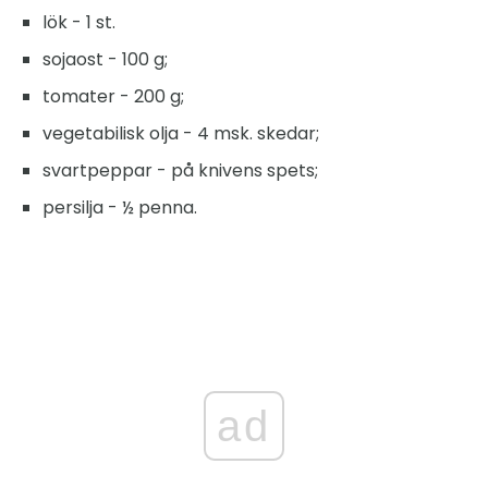
lök - 1 st.
sojaost - 100 g;
tomater - 200 g;
vegetabilisk olja - 4 msk. skedar;
svartpeppar - på knivens spets;
persilja - ½ penna.
ad