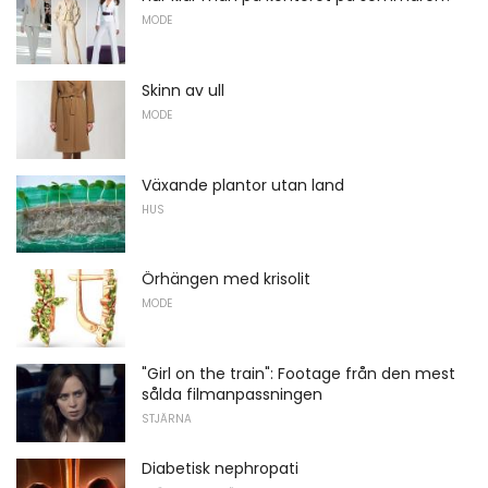
MODE
Skinn av ull
MODE
Växande plantor utan land
HUS
Örhängen med krisolit
MODE
"Girl on the train": Footage från den mest
sålda filmanpassningen
STJÄRNA
Diabetisk nephropati