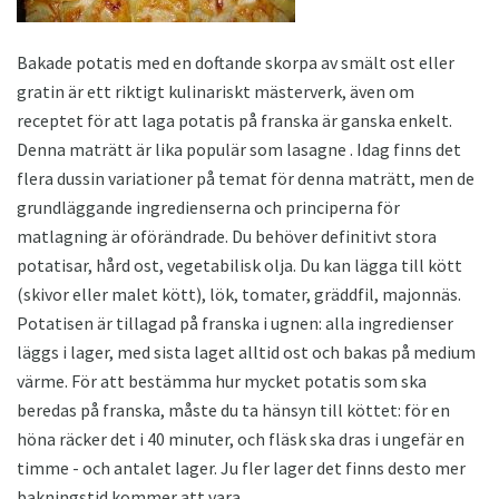
Bakade potatis med en doftande skorpa av smält ost eller
gratin är ett riktigt kulinariskt mästerverk, även om
receptet för att laga potatis på franska är ganska enkelt.
Denna maträtt är lika populär som lasagne . Idag finns det
flera dussin variationer på temat för denna maträtt, men de
grundläggande ingredienserna och principerna för
matlagning är oförändrade. Du behöver definitivt stora
potatisar, hård ost, vegetabilisk olja. Du kan lägga till kött
(skivor eller malet kött), lök, tomater, gräddfil, majonnäs.
Potatisen är tillagad på franska i ugnen: alla ingredienser
läggs i lager, med sista laget alltid ost och bakas på medium
värme. För att bestämma hur mycket potatis som ska
beredas på franska, måste du ta hänsyn till köttet: för en
höna räcker det i 40 minuter, och fläsk ska dras i ungefär en
timme - och antalet lager. Ju fler lager det finns desto mer
bakningstid kommer att vara.