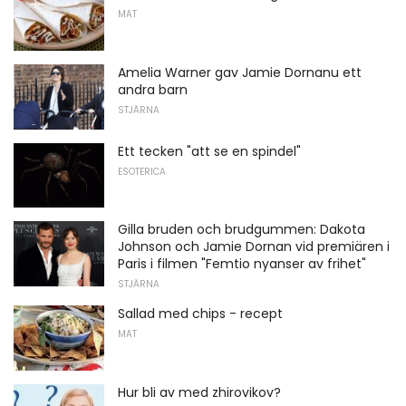
MAT
Amelia Warner gav Jamie Dornanu ett
andra barn
STJÄRNA
Ett tecken "att se en spindel"
ESOTERICA
Gilla bruden och brudgummen: Dakota
Johnson och Jamie Dornan vid premiären i
Paris i filmen "Femtio nyanser av frihet"
STJÄRNA
Sallad med chips - recept
MAT
Hur bli av med zhirovikov?