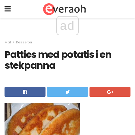
ad
Mat
Desserter
Patties med potatis i en
stekpanna