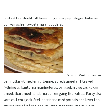
Fortsätt nu direkt till beredningen av pajer: degen halveras
och var och en av delarna är uppdelad
i 15 delar. Vart och en av
dem rullas ut med en rullpinne, spreds ungefär 1 tesked
fyllningar, kanterna manipuleras, och sedan pressas kakan
omedelbart med händerna och en gång lite valsad. Patty ska
vara ca 1 cm tjock. Stek pattiesna med potatis och lever i en
stekpanna på båda sidor i mycket vegetabilisk olja. De är