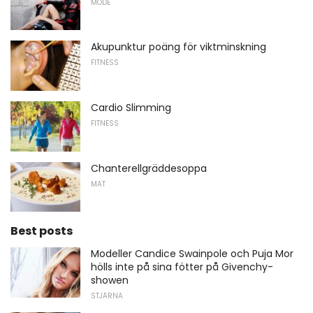
MODE
Akupunktur poäng för viktminskning
FITNESS
Cardio Slimming
FITNESS
Chanterellgräddesoppa
MAT
Best posts
Modeller Candice Swainpole och Puja Mor
hölls inte på sina fötter på Givenchy-
showen
STJÄRNA