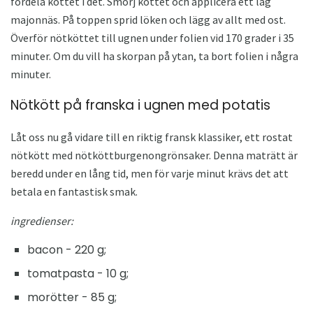
fördela köttet i det. Smörj köttet och applicera ett lag
majonnäs. På toppen sprid löken och lägg av allt med ost.
Överför nötköttet till ugnen under folien vid 170 grader i 35
minuter. Om du vill ha skorpan på ytan, ta bort folien i några
minuter.
Nötkött på franska i ugnen med potatis
Låt oss nu gå vidare till en riktig fransk klassiker, ett rostat
nötkött med nötköttburgenongrönsaker. Denna maträtt är
beredd under en lång tid, men för varje minut krävs det att
betala en fantastisk smak.
ingredienser:
bacon - 220 g;
tomatpasta - 10 g;
morötter - 85 g;