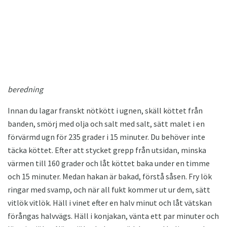
beredning
Innan du lagar franskt nötkött i ugnen, skäll köttet från
banden, smörj med olja och salt med salt, sätt malet i en
förvärmd ugn för 235 grader i 15 minuter. Du behöver inte
täcka köttet. Efter att stycket grepp från utsidan, minska
värmen till 160 grader och låt köttet baka under en timme
och 15 minuter. Medan hakan är bakad, förstå såsen. Fry lök
ringar med svamp, och när all fukt kommer ut ur dem, sätt
vitlök vitlök. Häll i vinet efter en halv minut och låt vätskan
förångas halvvägs. Häll i konjakan, vänta ett par minuter och