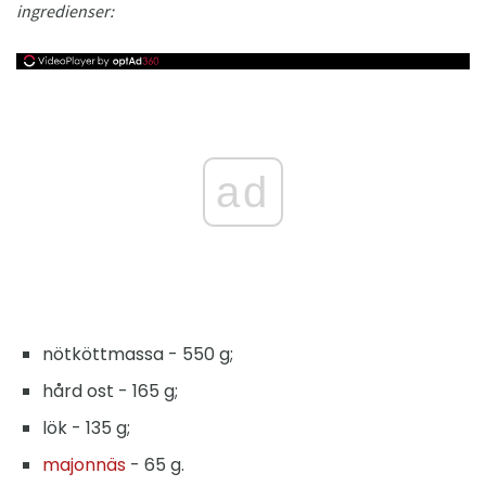
ingredienser:
ad
nötköttmassa - 550 g;
hård ost - 165 g;
lök - 135 g;
majonnäs
- 65 g.