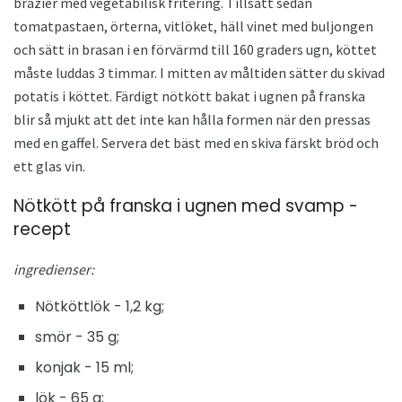
brazier med vegetabilisk fritering. Tillsätt sedan
tomatpastaen, örterna, vitlöket, häll vinet med buljongen
och sätt in brasan i en förvärmd till 160 graders ugn, köttet
måste luddas 3 timmar. I mitten av måltiden sätter du skivad
potatis i köttet. Färdigt nötkött bakat i ugnen på franska
blir så mjukt att det inte kan hålla formen när den pressas
med en gaffel. Servera det bäst med en skiva färskt bröd och
ett glas vin.
Nötkött på franska i ugnen med svamp -
recept
ingredienser:
Nötköttlök - 1,2 kg;
smör - 35 g;
konjak - 15 ml;
lök - 65 g;