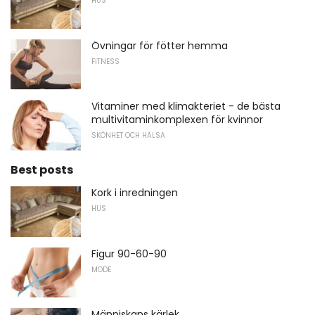
HUS
Övningar för fötter hemma
FITNESS
Vitaminer med klimakteriet - de bästa
multivitaminkomplexen för kvinnor
SKÖNHET OCH HÄLSA
Best posts
Kork i inredningen
HUS
Figur 90-60-90
MODE
Människans kärlek