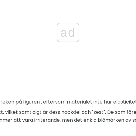
ad
leken på figuren , eftersom materialet inte har elasticitet
t, vilket samtidigt är dess nackdel och "zest". De som för
mmer att vara irriterande, men det enkla blåmärken av s