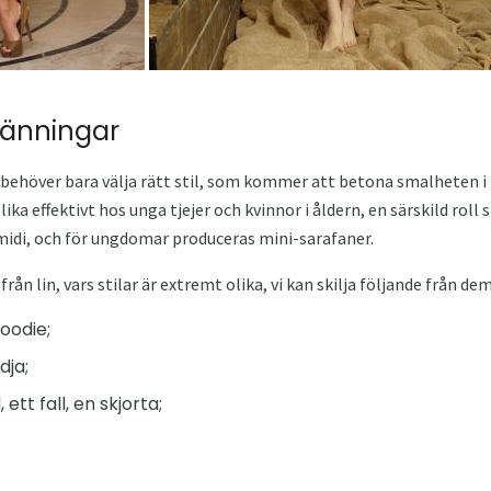
länningar
u behöver bara välja rätt stil, som kommer att betona smalheten 
lika effektivt hos unga tjejer och kvinnor i åldern, en särskild rol
midi, och för ungdomar produceras mini-sarafaner.
rån lin, vars stilar är extremt olika, vi kan skilja följande från dem
hoodie;
dja;
ett fall, en skjorta;