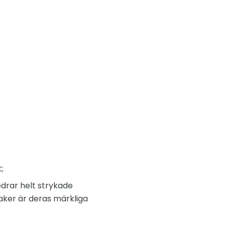
;
edrar helt strykade
aker är deras märkliga