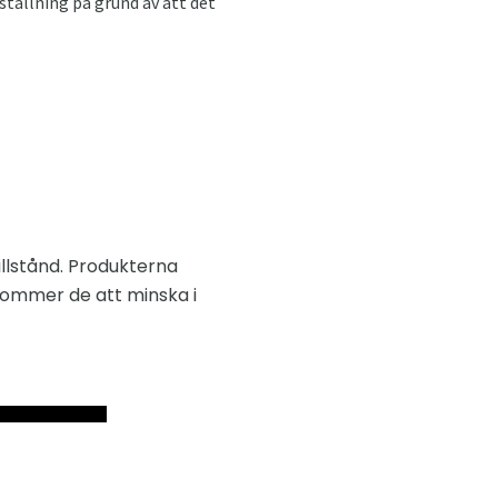
ställning på grund av att det
illstånd. Produkterna
kommer de att minska i