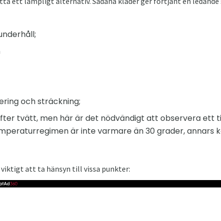
a ett lämpligt alternativ. Sådana kläder ger förtjänt en ledande 
underhåll;
n
iering och sträckning;
fter tvätt, men här är det nödvändigt att observera ett t
emperaturregimen är inte varmare än 30 grader, annars 
 viktigt att ta hänsyn till vissa punkter: