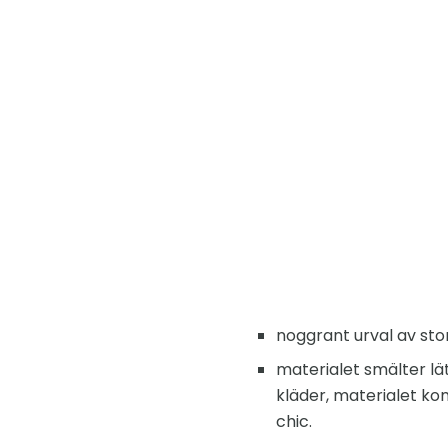
noggrant urval av stor
materialet smälter lät
kläder, materialet ko
chic.