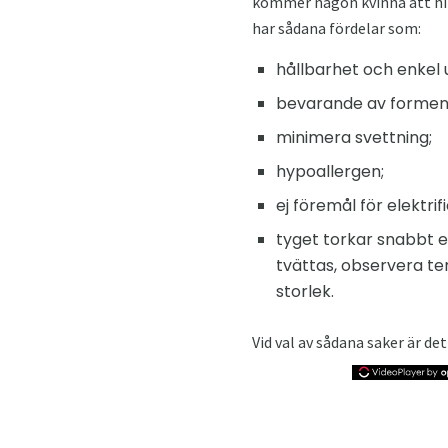
kommer någon kvinna att hitt
har sådana fördelar som:
hållbarhet och enkel 
bevarande av forme
minimera svettning;
hypoallergen;
ej föremål för elektrif
tyget torkar snabbt e
tvättas, observera t
storlek.
Vid val av sådana saker är det