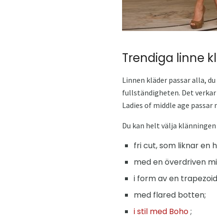
Trendiga linne k
Linnen kläder passar alla, d
fullständigheten. Det verkar 
Ladies of middle age passar 
Du kan helt välja klänningen f
fri cut, som liknar en 
med en överdriven mi
i form av en trapezoid, 
med flared botten;
i stil med Boho
;