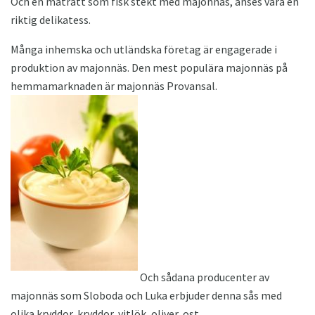
Och en maträtt som fisk stekt med majonnäs, anses vara en
riktig delikatess.
Många inhemska och utländska företag är engagerade i
produktion av majonnäs. Den mest populära majonnäs på
hemmamarknaden är majonnäs Provansal.
Och sådana producenter av
majonnäs som Sloboda och Luka erbjuder denna sås med
olika kryddor, kryddor, vitlök, oliver, ost.