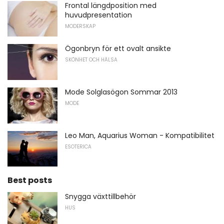
Frontal längdposition med
huvudpresentation
MODERSKAP
Ögonbryn för ett ovalt ansikte
SKÖNHET OCH HÄLSA
Mode Solglasögon Sommar 2013
MODE
Leo Man, Aquarius Woman - Kompatibilitet
ESOTERICA
Best posts
Snygga växttillbehör
HUS