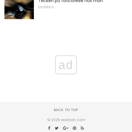
Tecken på förstörelse hos män
ESOTERICA
ad
BACK TO TOP
© 2026 everaoh.com