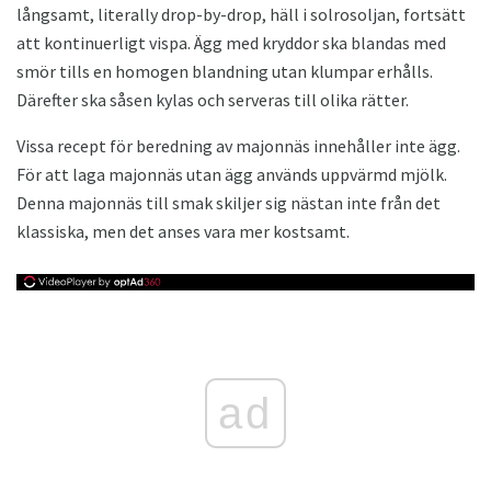
långsamt, literally drop-by-drop, häll i solrosoljan, fortsätt
att kontinuerligt vispa. Ägg med kryddor ska blandas med
smör tills en homogen blandning utan klumpar erhålls.
Därefter ska såsen kylas och serveras till olika rätter.
Vissa recept för beredning av majonnäs innehåller inte ägg.
För att laga majonnäs utan ägg används uppvärmd mjölk.
Denna majonnäs till smak skiljer sig nästan inte från det
klassiska, men det anses vara mer kostsamt.
ad