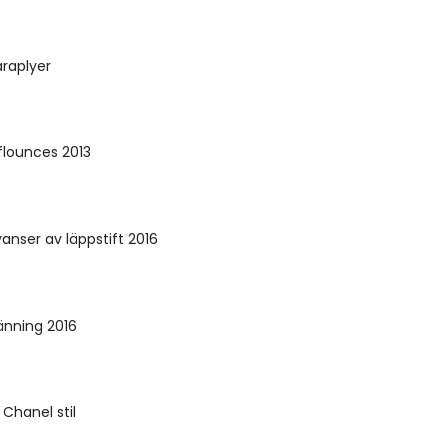
raplyer
flounces 2013
nser av läppstift 2016
änning 2016
 Chanel stil