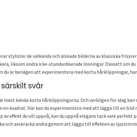
r stylister de välkända och älskade bilderna av klassiska frisyre
ara, liksom andra icke-standardiserade lösningar. Oavsett om du ä
m du är benägen att experimentera med korta hårklippningar, har 
 särskilt svår
 de mest kända korta hårklippningarna. Och verkligen för idag kan
n en kvadrat. Här kan du experimentera med att lägga till en bild m
p av effekt du vill uppnå, kan du uppnå elegans tack vare perfekt pr
aska och avskräcka andra genom att lägga till effekten av ljusstö