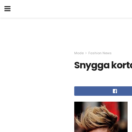
Mode
Fashion News
Snygga korta