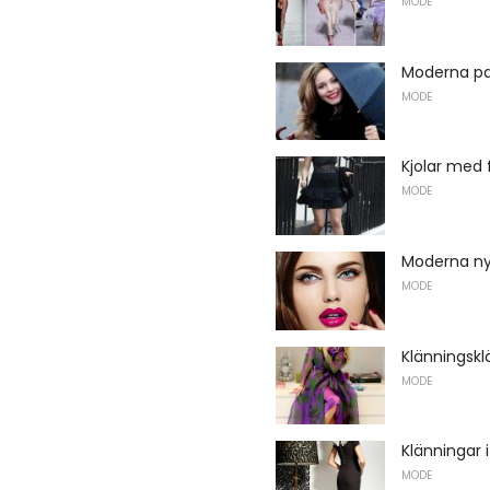
MODE
Moderna pa
MODE
Kjolar med 
MODE
Moderna nya
MODE
Klänningskl
MODE
Klänningar i
MODE