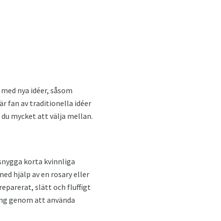
r med nya idéer, såsom
r fan av traditionella idéer
du mycket att välja mellan.
 snygga korta kvinnliga
ed hjälp av en rosary eller
eparerat, slätt och fluffigt
rning genom att använda