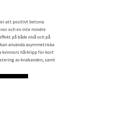
ör att positivt betona
önor och en inte mindre
effekt på både nivå och på
du kan använda asymmetriska
a kvinnors hårklipp för kort
ustering av knäbanden, samt