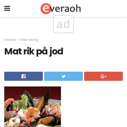
ad
Fitness
Rätt näring
Mat rik på jod