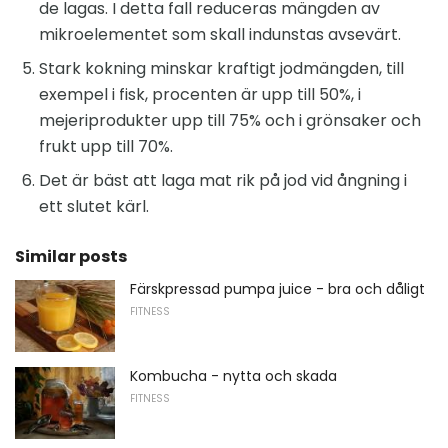
de lagas. I detta fall reduceras mängden av
mikroelementet som skall indunstas avsevärt.
Stark kokning minskar kraftigt jodmängden, till
exempel i fisk, procenten är upp till 50%, i
mejeriprodukter upp till 75% och i grönsaker och
frukt upp till 70%.
Det är bäst att laga mat rik på jod vid ångning i
ett slutet kärl.
Similar posts
Färskpressad pumpa juice - bra och dåligt
FITNESS
Kombucha - nytta och skada
FITNESS