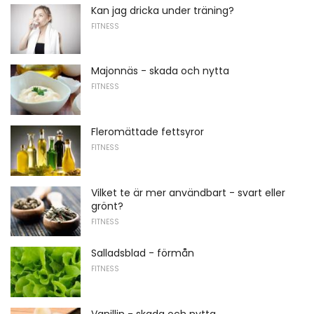
Kan jag dricka under träning?
FITNESS
Majonnäs - skada och nytta
FITNESS
Fleromättade fettsyror
FITNESS
Vilket te är mer användbart - svart eller
grönt?
FITNESS
Salladsblad - förmån
FITNESS
Vanillin - skada och nytta