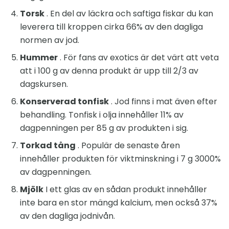
Torsk
. En del av läckra och saftiga fiskar du kan
leverera till kroppen cirka 66% av den dagliga
normen av jod.
Hummer
. För fans av exotics är det värt att veta
att i 100 g av denna produkt är upp till 2/3 av
dagskursen.
Konserverad tonfisk
. Jod finns i mat även efter
behandling. Tonfisk i olja innehåller 11% av
dagpenningen per 85 g av produkten i sig.
Torkad tång
. Populär de senaste åren
innehåller produkten för viktminskning i 7 g 3000%
av dagpenningen.
Mjölk
I ett glas av en sådan produkt innehåller
inte bara en stor mängd kalcium, men också 37%
av den dagliga jodnivån.