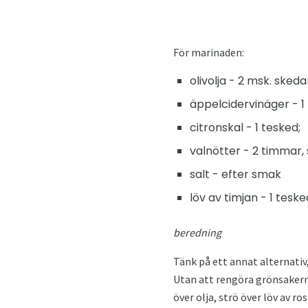
För marinaden:
olivolja - 2 msk. skeda
äppelcidervinäger - 1
citronskal - 1 tesked;
valnötter - 2 timmar,
salt - efter smak
löv av timjan - 1 teske
beredning
Tänk på ett annat alternativ
Utan att rengöra grönsakerna 
över olja, strö över löv av r