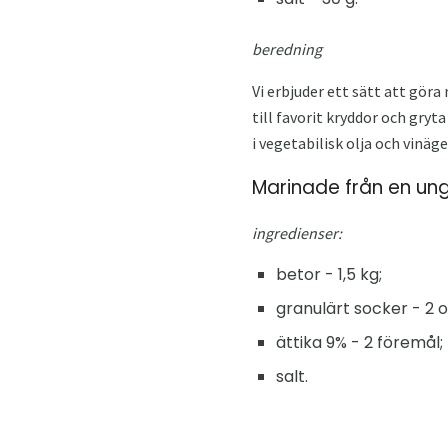
beredning
Vi erbjuder ett sätt att göra
till favorit kryddor och gryta
i vegetabilisk olja och vinäg
Marinade från en un
ingredienser:
betor - 1,5 kg;
granulärt socker - 2 o
ättika 9% - 2 föremål;
salt.