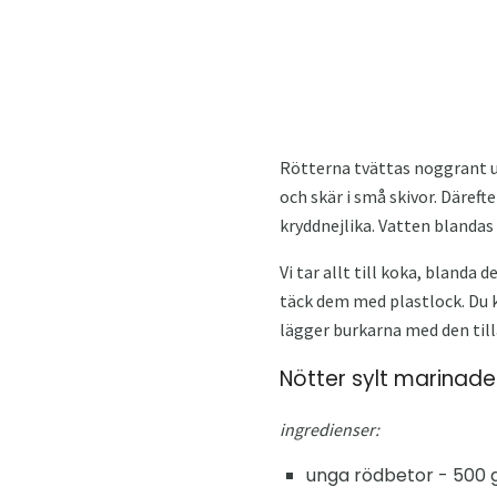
Rötterna tvättas noggrant ur l
och skär i små skivor. Därefte
kryddnejlika. Vatten blandas 
Vi tar allt till koka, bland
täck dem med plastlock. Du k
lägger burkarna med den tilla
Nötter sylt marinade
ingredienser:
unga rödbetor - 500 g