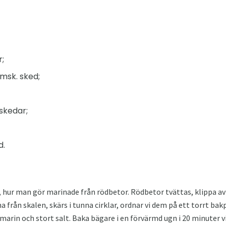
r;
 msk. sked;
 skedar;
d.
, hur man gör marinade från rödbetor. Rödbetor tvättas, klippa a
från skalen, skärs i tunna cirklar, ordnar vi dem på ett torrt bakp
osmarin och stort salt. Baka bägare i en förvärmd ugn i 20 minuter v