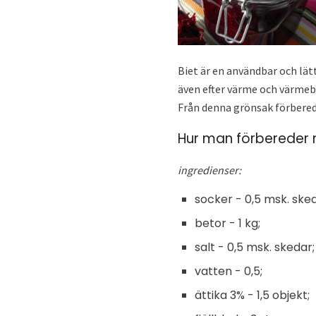
Biet är en användbar och lä
även efter värme och värmebe
Från denna grönsak förbered
Hur man förbereder 
ingredienser:
socker - 0,5 msk. sked
betor - 1 kg;
salt - 0,5 msk. skedar;
vatten - 0,5;
ättika 3% - 1,5 objekt;