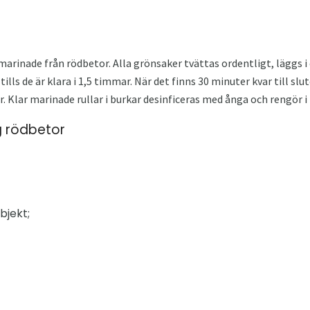
 marinade från rödbetor. Alla grönsaker tvättas ordentligt, läggs i 
 tills de är klara i 1,5 timmar. När det finns 30 minuter kvar till sl
er. Klar marinade rullar i burkar desinficeras med ånga och rengör i
g rödbetor
bjekt;