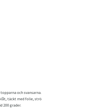
v topparna och svansarna.
låt, täckt med folie, strö
id 200 grader.