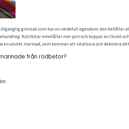
ttillgänglig grönsak som har en värdefull egendom: den behåller 
handling. Köttbitar innehåller mer järn och koppar än färskt och b
a en utsökt marinad, som kommer att vitalisera och dekorera ditt
marinade från rödbetor?
ar;