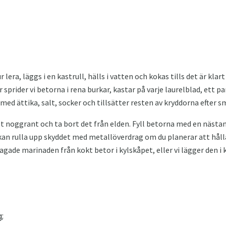
era, läggs i en kastrull, hälls i vatten och kokas tills det är klart
r sprider vi betorna i rena burkar, kastar på varje laurelblad, ett p
med ättika, salt, socker och tillsätter resten av kryddorna efter s
a det noggrant och ta bort det från elden. Fyll betorna med en näs
an rulla upp skyddet med metallöverdrag om du planerar att hålla
gade marinaden från kokt betor i kylskåpet, eller vi lägger den i 
;