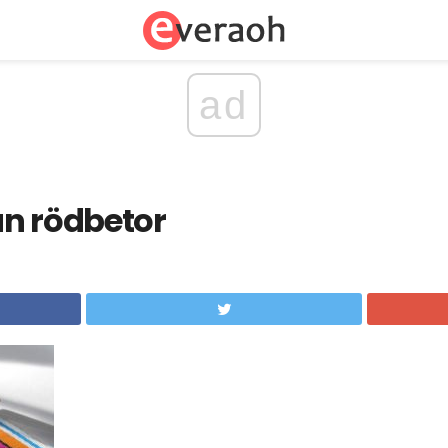
ad
ån rödbetor