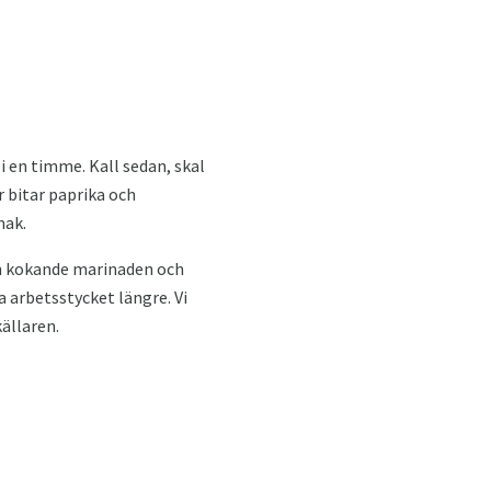
 i en timme. Kall sedan, skal
ar bitar paprika och
mak.
tan kokande marinaden och
 arbetsstycket längre. Vi
källaren.