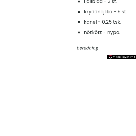
fjällblad - 3 st.
kryddnejlika - 5 st.
kanel - 0,25 tsk.
nötkött - nypa.
beredning