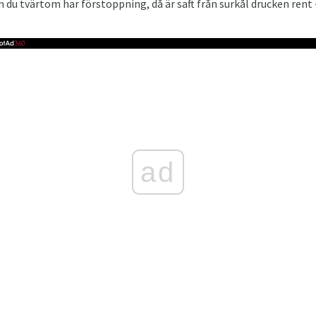
 du tvärtom har förstoppning, då är saft från surkål drucken rent
ad