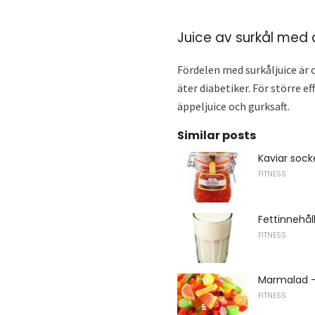
Juice av surkål med
Fördelen med surkåljuice är
äter diabetiker. För större e
äppeljuice och gurksaft.
Similar posts
Kaviar sock
FITNESS
Fettinnehål
FITNESS
Marmalad - 
FITNESS