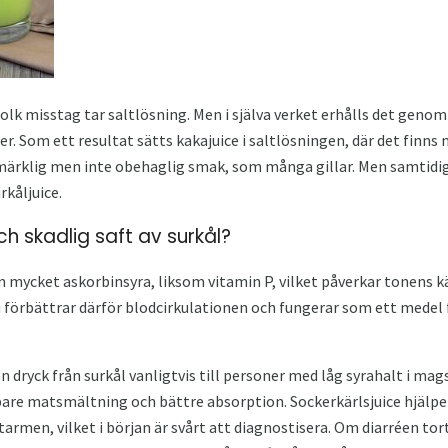
l folk misstag tar saltlösning. Men i själva verket erhålls det gen
cer. Som ett resultat sätts kakajuice i saltlösningen, där det fin
märklig men inte obehaglig smak, som många gillar. Men samtidig
rkåljuice.
 skadlig saft av surkål?
en mycket askorbinsyra, liksom vitamin P, vilket påverkar tonens 
ju förbättrar därför blodcirkulationen och fungerar som ett medel
yck från surkål vanligtvis till personer med låg syrahalt i mags
re matsmältning och bättre absorption. Sockerkärlsjuice hjälper 
rtarmen, vilket i början är svårt att diagnostisera. Om diarréen t