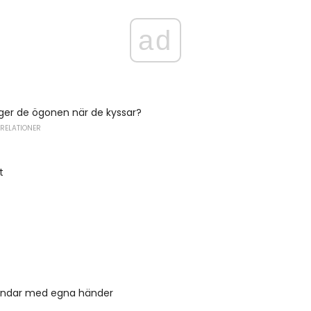
ad
ger de ögonen när de kyssar?
 RELATIONER
t
 hundar med egna händer