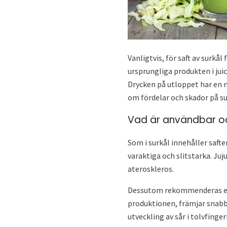
Vanligtvis, för saft av surkå
ursprungliga produkten i jui
Drycken på utloppet har en 
om fördelar och skador på su
Vad är användbar och
Som i surkål innehåller saft
varaktiga och slitstarka. Ju
ateroskleros.
Dessutom rekommenderas en dr
produktionen, främjar snabba
utveckling av sår i tolvfinge