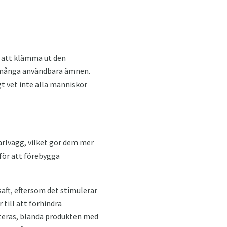
om att klämma ut den
ns många användbara ämnen.
t vet inte alla människor
kärlvägg, vilket gör dem mer
 för att förebygga
aft, eftersom det stimulerar
till att förhindra
orteras, blanda produkten med