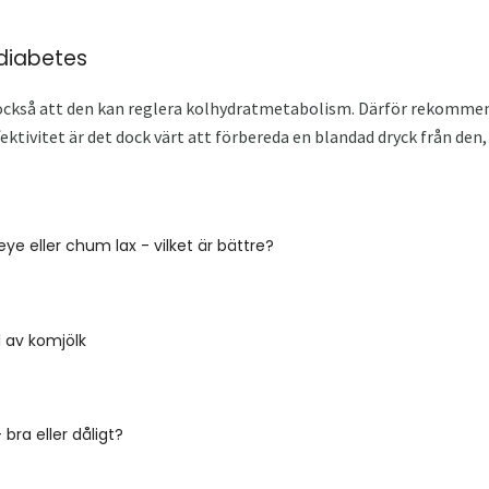
 diabetes
 också att den kan reglera kolhydratmetabolism. Därför rekomme
ffektivitet är det dock värt att förbereda en blandad dryck från den,
eye eller chum lax - vilket är bättre?
l av komjölk
bra eller dåligt?