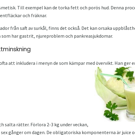
smetisk. Till exempel kan de torka fett och porös hud. Denna pro
entfläckar och fräknar.
dor från saft av surkål, finns det också. Det kan orsaka uppblåst
m som har gastrit, njureproblem och pankreasjukdomar.
iktminskning
fta att inkludera i menyn de som kämpar med övervikt. Han ger e
h salta rätter. Förlora 2-3 kg under veckan,
ill sex gånger om dagen. De obligatoriska komponenterna är juice o