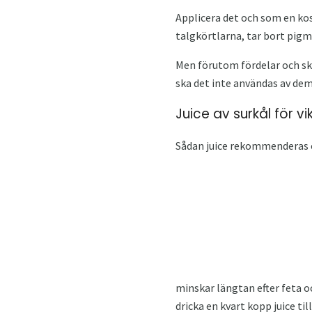
Applicera det och som en ko
talgkörtlarna, tar bort pigm
Men förutom fördelar och ska
ska det inte användas av de
Juice av surkål för v
Sådan juice rekommenderas o
minskar längtan efter feta oc
dricka en kvart kopp juice t