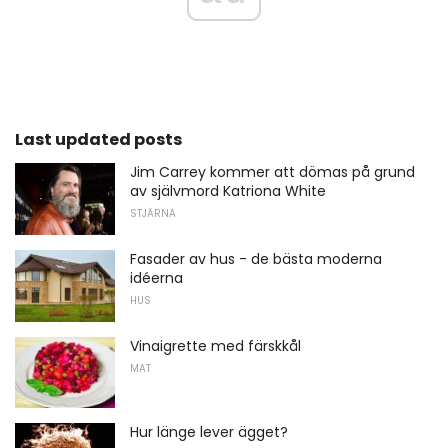
Last updated posts
Jim Carrey kommer att dömas på grund
av självmord Katriona White
STJÄRNA
Fasader av hus - de bästa moderna
idéerna
HUS
Vinaigrette med färskkål
MAT
Hur länge lever ägget?