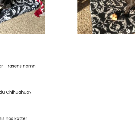
ar - rasens namn
du Chihuahua?
s hos katter