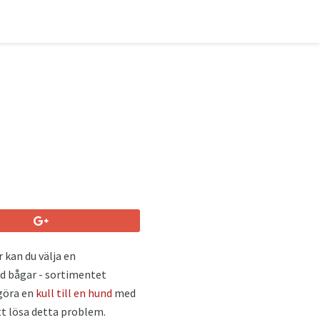
r kan du välja en
d bågar - sortimentet
 göra en
kull till en hund
med
tt lösa detta problem.