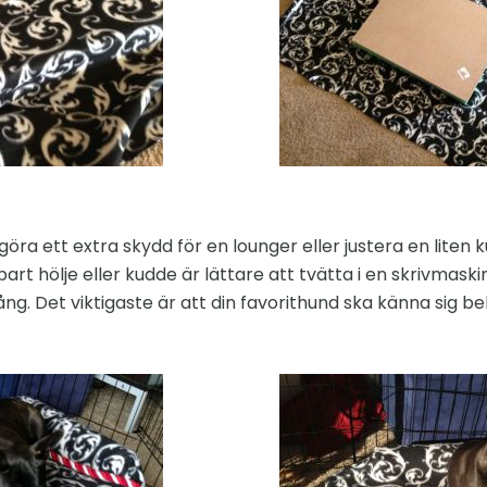
öra ett extra skydd för en lounger eller justera en liten 
art hölje eller kudde är lättare att tvätta i en skrivmaski
ång. Det viktigaste är att din favorithund ska känna si