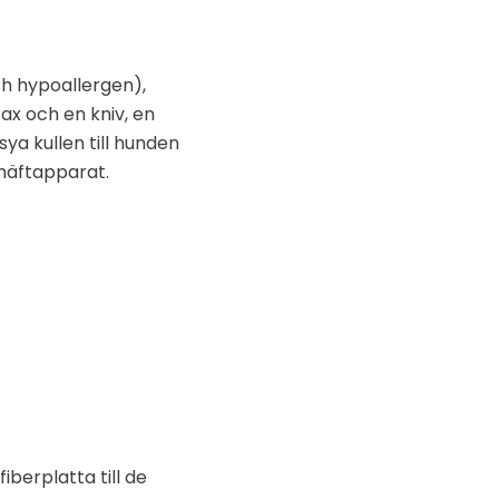
ch hypoallergen),
ax och en kniv, en
ya kullen till hunden
 häftapparat.
berplatta till de