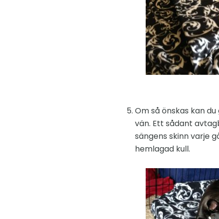
Om så önskas kan du g
vän. Ett sådant avtagb
sängens skinn varje g
hemlagad kull.