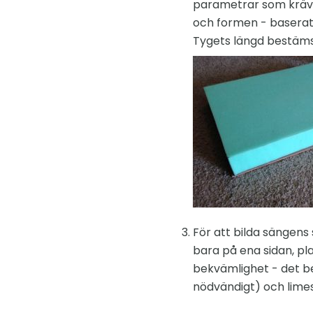
parametrar som krävs:
och formen - baserat p
Tygets längd bestäms 
För att bilda sängens 
bara på ena sidan, pl
bekvämlighet - det be
nödvändigt) och lime