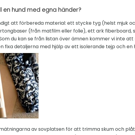
till en hund med egna händer?
ndigt att förbereda material: ett stycke tyg (helst mjuk o
ongbaser (från matfilm eller folie), ett ark fiberboard, s
Som du kan se från listan över ämnen kommer vi inte att s
fixa detaljerna med hjälp av ett isolerande tejp och en
mätningarna av sovplatsen för att trimma skum och plåtfi