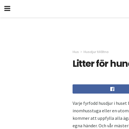
Hus
Husdjur tillåtna
Litter för h
Varje fyrfodd husdjur i huset
inomhusstuga eller en utomh
kommer att uppfylla alla äga
egna händer. Och vår mäster