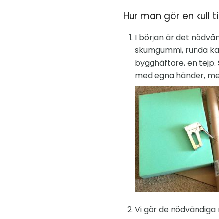
Hur man gör en kull 
I början är det nödvä
skumgummi, runda kart
bygghäftare, en tejp. 
med egna händer, men 
Vi gör de nödvändiga 