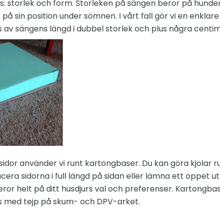
 storlek och form. Storleken på sängen beror på hundens
å sin position under sömnen. I vårt fall gör vi en enklar
av sängens längd i dubbel storlek och plus några centi
sidor använder vi runt kartongbaser. Du kan göra kjolar ru
acera sidorna i full längd på sidan eller lämna ett öppet
ror helt på ditt husdjurs val och preferenser. Kartongb
s med tejp på skum- och DPV-arket.