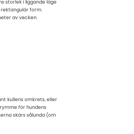
 storlek i liggande läge
e rektangulär form.
meter av vecken.
nt kullens omkrets, eller
 utrymme för hundens
aserna skärs sålunda (om