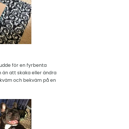
kudde för en fyrbenta
n än att skaka eller ändra
g bekväm och bekväm på en