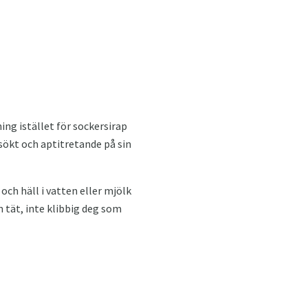
ing istället för sockersirap
ökt och aptitretande på sin
och häll i vatten eller mjölk
 tät, inte klibbig deg som