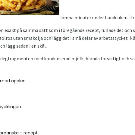
lämna minuter under handduken i tr
gen exakt på samma sätt som i föregående recept, rullade det och s
solros utan smakolja och lägg det i små delar av arbetsstycket. Nä
h lägg sedan i en skål.
e degfragmenten med kondenserad mjölk, blanda försiktigt och sät
l med äpplen
kycklingen
 koreanska - recept