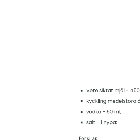
Vete siktat mjöl - 45
kyckling medelstora äg
vodka - 50 ml;
salt - 1 nypa;
För sirap: