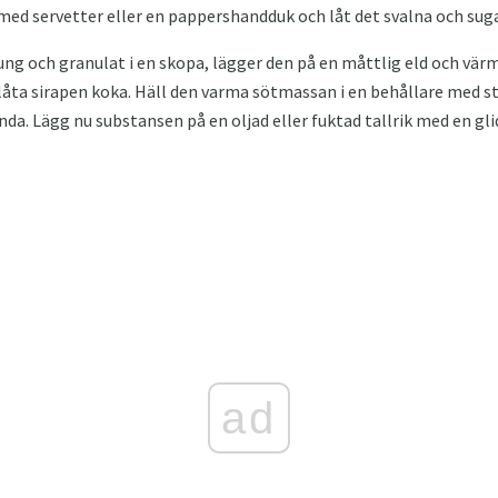
 med servetter eller en pappershandduk och låt det svalna och suga 
ung och granulat i en skopa, lägger den på en måttlig eld och vär
 låta sirapen koka. Häll den varma sötmassan i en behållare med 
da. Lägg nu substansen på en oljad eller fuktad tallrik med en glid
ad