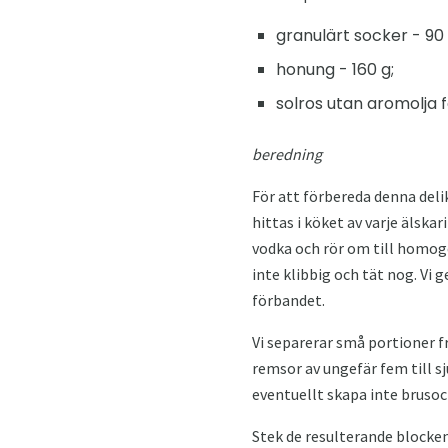
granulärt socker - 90 
honung - 160 g;
solros utan aromolja 
beredning
För att förbereda denna de
hittas i köket av varje älskari
vodka och rör om till homoge
inte klibbig och tät nog. Vi
förbandet.
Vi separerar små portioner fr
remsor av ungefär fem till sj
eventuellt skapa inte brusoch
Stek de resulterande blocken 