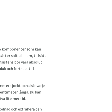
 av komponenter som kan
sätter salt till dem, tillsätt
nsistens bör vara absolut
duk och fortsätt till
meter tjockt och skär varje i
 centimeter långa. Du kan
va lite mer tid.
 rodnad och extrahera den