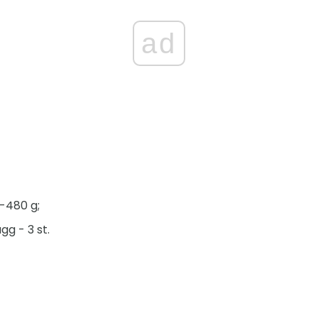
ad
0-480 g;
g - 3 st.