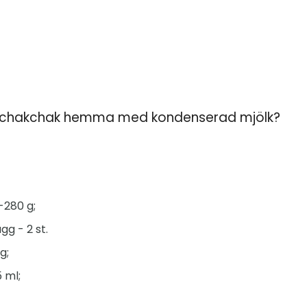
 chakchak hemma med kondenserad mjölk?
-280 g;
g - 2 st.
g;
5 ml;