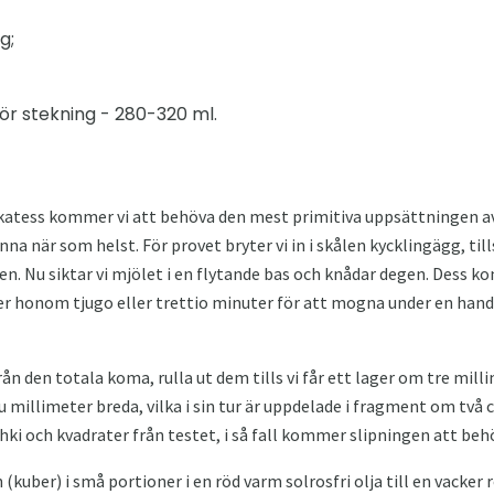
g;
för stekning - 280-320 ml.
likatess kommer vi att behöva den mest primitiva uppsättningen
nna när som helst. För provet bryter vi in ​​i skålen kycklingägg, till
n. Nu siktar vi mjölet i en flytande bas och knådar degen. Dess ko
 ger honom tjugo eller trettio minuter för att mogna under en hand
ån den totala koma, rulla ut dem tills vi får ett lager om tre milli
u millimeter breda, vilka i sin tur är uppdelade i fragment om två
ki och kvadrater från testet, i så fall kommer slipningen att behö
(kuber) i små portioner i en röd varm solrosfri olja till en vacker