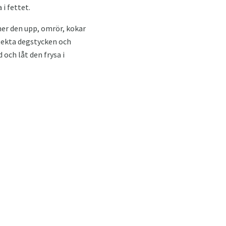
i fettet.
mer den upp, omrör, kokar
stekta degstycken och
 och låt den frysa i