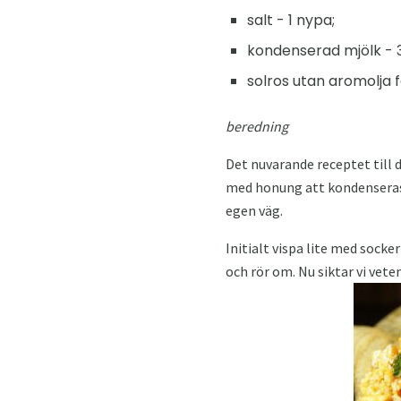
salt - 1 nypa;
kondenserad mjölk - 
solros utan aromolja 
beredning
Det nuvarande receptet till d
med honung att kondenseras 
egen väg.
Initialt vispa lite med socke
och rör om. Nu siktar vi vet