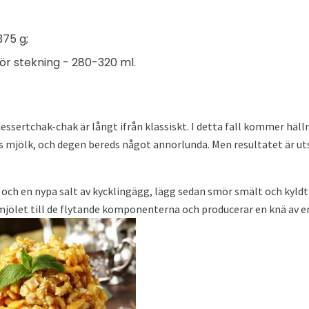
375 g;
för stekning - 280-320 ml.
essertchak-chak är långt ifrån klassiskt. I detta fall kommer hälln
mjölk, och degen bereds något annorlunda. Men resultatet är uts
r och en nypa salt av kycklingägg, lägg sedan smör smält och kyldt 
emjölet till de flytande komponenterna och producerar en knä av en