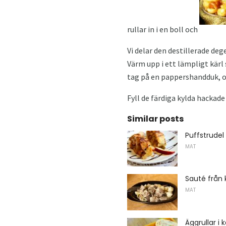
rullar in i en boll och
Vi delar den destillerade de
Värm upp i ett lämpligt kärl 
tag på en pappershandduk, oc
Fyll de färdiga kylda hackad
Similar posts
Puffstrude
MAT
Sauté från 
MAT
Äggrullar i