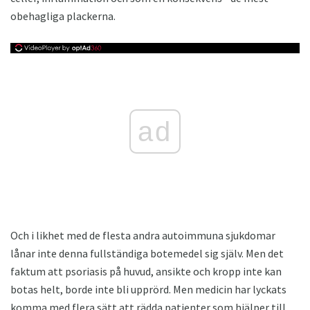
obehagliga plackerna.
ad
Och i likhet med de flesta andra autoimmuna sjukdomar
lånar inte denna fullständiga botemedel sig själv. Men det
faktum att psoriasis på huvud, ansikte och kropp inte kan
botas helt, borde inte bli upprörd. Men medicin har lyckats
komma med flera sätt att rädda patienter som hjälper till