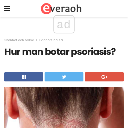
ad
Skönhet och hälsa
Kvinnors hälsa
Hur man botar psoriasis?