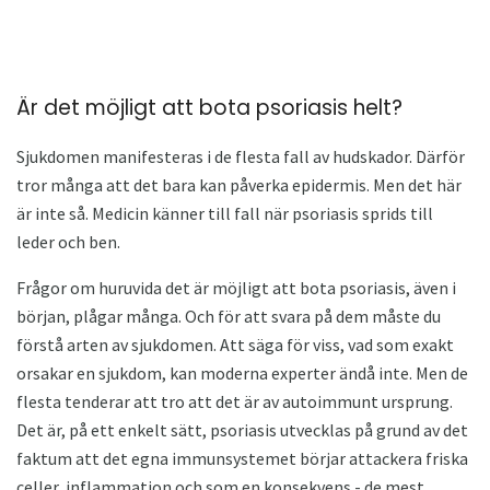
Är det möjligt att bota psoriasis helt?
Sjukdomen manifesteras i de flesta fall av hudskador. Därför
tror många att det bara kan påverka epidermis. Men det här
är inte så. Medicin känner till fall när psoriasis sprids till
leder och ben.
Frågor om huruvida det är möjligt att bota psoriasis, även i
början, plågar många. Och för att svara på dem måste du
förstå arten av sjukdomen. Att säga för viss, vad som exakt
orsakar en sjukdom, kan moderna experter ändå inte. Men de
flesta tenderar att tro att det är av autoimmunt ursprung.
Det är, på ett enkelt sätt, psoriasis utvecklas på grund av det
faktum att det egna immunsystemet börjar attackera friska
celler, inflammation och som en konsekvens - de mest