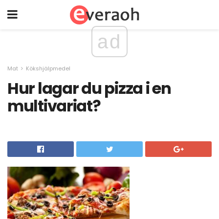
ad
Mat
Kökshjälpmedel
Hur lagar du pizza i en
multivariat?