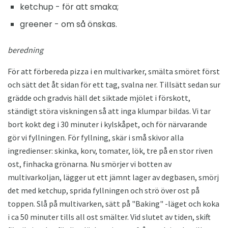
ketchup - för att smaka;
greener - om så önskas.
beredning
För att förbereda pizza i en multivarker, smälta smöret först
och sätt det åt sidan för ett tag, svalna ner. Tillsätt sedan sur
grädde och gradvis häll det siktade mjölet i förskott,
ständigt störa viskningen så att inga klumpar bildas. Vi tar
bort kokt deg i 30 minuter i kylskåpet, och för närvarande
gör vi fyllningen. För fyllning, skär i små skivor alla
ingredienser: skinka, korv, tomater, lök, tre på en stor riven
ost, finhacka grönarna. Nu smörjer vi botten av
multivarkoljan, lägger ut ett jämnt lager av degbasen, smörj
det med ketchup, sprida fyllningen och strö över ost på
toppen. Slå på multivarken, sätt på "Baking" -läget och koka
i ca 50 minuter tills all ost smälter. Vid slutet av tiden, skift