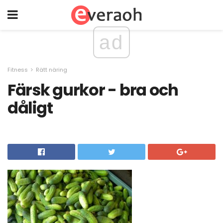
ad
Fitness
Rätt näring
Färsk gurkor - bra och
dåligt