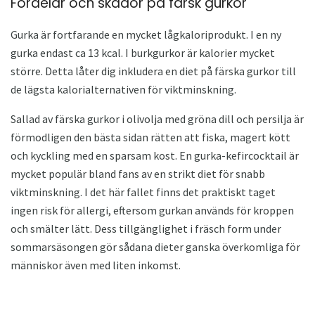
Fördelar och skador på färsk gurkor
Gurka är fortfarande en mycket lågkaloriprodukt. I en ny
gurka endast ca 13 kcal. I burkgurkor är kalorier mycket
större. Detta låter dig inkludera en diet på färska gurkor till
de lägsta kalorialternativen för viktminskning.
Sallad av färska gurkor i olivolja med gröna dill och persilja är
förmodligen den bästa sidan rätten att fiska, magert kött
och kyckling med en sparsam kost. En gurka-kefircocktail är
mycket populär bland fans av en strikt diet för snabb
viktminskning. I det här fallet finns det praktiskt taget
ingen risk för allergi, eftersom gurkan används för kroppen
och smälter lätt. Dess tillgänglighet i fräsch form under
sommarsäsongen gör sådana dieter ganska överkomliga för
människor även med liten inkomst.