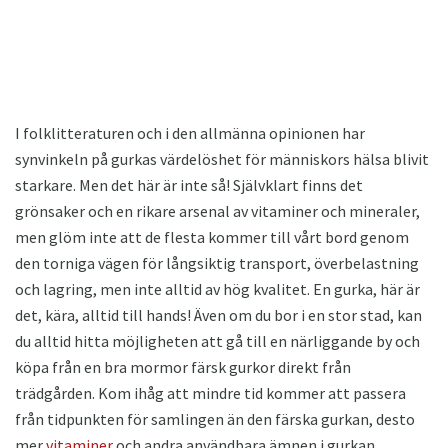
I folklitteraturen och i den allmänna opinionen har
synvinkeln på gurkas värdelöshet för människors hälsa blivit
starkare. Men det här är inte så! Självklart finns det
grönsaker och en rikare arsenal av vitaminer och mineraler,
men glöm inte att de flesta kommer till vårt bord genom
den torniga vägen för långsiktig transport, överbelastning
och lagring, men inte alltid av hög kvalitet. En gurka, här är
det, kära, alltid till hands! Även om du bor i en stor stad, kan
du alltid hitta möjligheten att gå till en närliggande by och
köpa från en bra mormor färsk gurkor direkt från
trädgården. Kom ihåg att mindre tid kommer att passera
från tidpunkten för samlingen än den färska gurkan, desto
mer
vitaminer
och andra användbara ämnen i gurkan