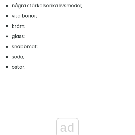
några stärkelserika livsmedel;
vita bönor;
kräm;
glass;
snabbmat;
soda;
ostar.
ad