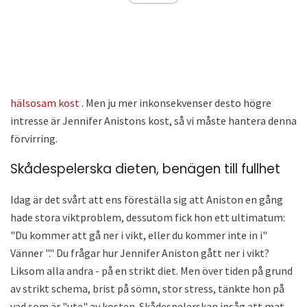
hälsosam kost
. Men ju mer inkonsekvenser desto högre
intresse är Jennifer Anistons kost, så vi måste hantera denna
förvirring.
Skådespelerska dieten, benägen till fullhet
Idag är det svårt att ens föreställa sig att Aniston en gång
hade stora viktproblem, dessutom fick hon ett ultimatum:
"Du kommer att gå ner i vikt, eller du kommer inte in i"
Vänner "." Du frågar hur Jennifer Aniston gått ner i vikt?
Liksom alla andra - på en strikt diet. Men över tiden på grund
av strikt schema, brist på sömn, stor stress, tänkte hon på
vad som är "ute" av kosten. Skådespelerskan insåg att mat