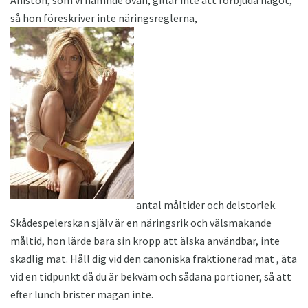
Aniston, som vi nämnde ovan, gillar inte att förbjuda något,
så hon föreskriver inte näringsreglerna,
antal måltider och delstorlek.
Skådespelerskan själv är en näringsrik och välsmakande
måltid, hon lärde bara sin kropp att älska användbar, inte
skadlig mat. Håll dig vid den canoniska fraktionerad mat , äta
vid en tidpunkt då du är bekväm och sådana portioner, så att
efter lunch brister magan inte.