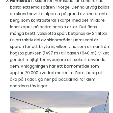
Hemsedal .
Skidorten Hemsedal är känd för de
bästa extrema spåren i Norge. Denna utväg kallas
de skandinaviska alperna på grund av sina branta
berg, som kontrasterar skarpt med det mildare
landskapet på andra norska orter. Det finns
många brett, välskötta spår, betjänas av 24 liftar.
En attraktiv del av skidområdet Hemsedal är
spåren för att bryta in, vilken vind som ormar från
högsta punkten (1497 m) till basen (640 m), vilket
gör det möjligt för nybörjare att säkert använda
dem. Anläggningen har ett barnområde som
upptar 70 000 kvadratmeter. m. Barn lär sig att
åka på skidor, gå ner på backarna, för dem
anordnas tävlingar.