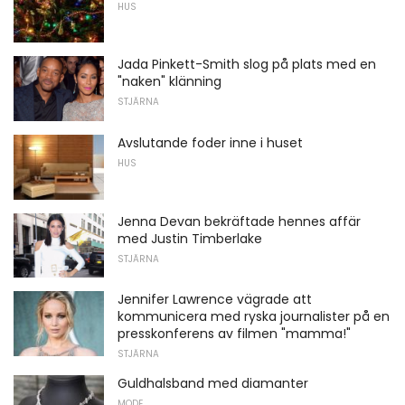
HUS
Jada Pinkett-Smith slog på plats med en
"naken" klänning
STJÄRNA
Avslutande foder inne i huset
HUS
Jenna Devan bekräftade hennes affär
med Justin Timberlake
STJÄRNA
Jennifer Lawrence vägrade att
kommunicera med ryska journalister på en
presskonferens av filmen "mamma!"
STJÄRNA
Guldhalsband med diamanter
MODE