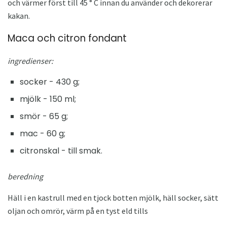
och värmer först till 45 ° C innan du använder och dekorerar
kakan.
Maca och citron fondant
ingredienser:
socker - 430 g;
mjölk - 150 ml;
smör - 65 g;
mac - 60 g;
citronskal - till smak.
beredning
Häll i en kastrull med en tjock botten mjölk, häll socker, sätt
oljan och omrör, värm på en tyst eld tills