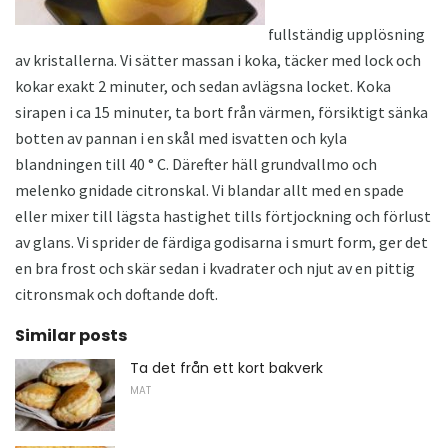
fullständig upplösning
av kristallerna. Vi sätter massan i koka, täcker med lock och
kokar exakt 2 minuter, och sedan avlägsna locket. Koka
sirapen i ca 15 minuter, ta bort från värmen, försiktigt sänka
botten av pannan i en skål med isvatten och kyla
blandningen till 40 ° C. Därefter häll grundvallmo och
melenko gnidade citronskal. Vi blandar allt med en spade
eller mixer till lägsta hastighet tills förtjockning och förlust
av glans. Vi sprider de färdiga godisarna i smurt form, ger det
en bra frost och skär sedan i kvadrater och njut av en pittig
citronsmak och doftande doft.
Similar posts
Ta det från ett kort bakverk
MAT