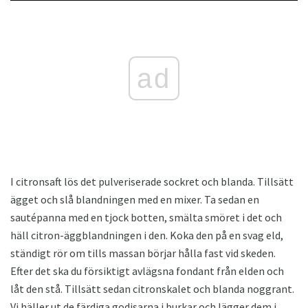
ad
I citronsaft lös det pulveriserade sockret och blanda. Tillsätt
ägget och slå blandningen med en mixer. Ta sedan en
sautépanna med en tjock botten, smälta smöret i det och
häll citron-äggblandningen i den. Koka den på en svag eld,
ständigt rör om tills massan börjar hålla fast vid skeden.
Efter det ska du försiktigt avlägsna fondant från elden och
låt den stå. Tillsätt sedan citronskalet och blanda noggrant.
Vi häller ut de färdiga godisarna i burkar och lägger dem i