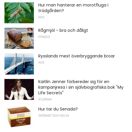
Hur man hanterar en morotfluga i
trädgården?
HUS
Rågmjöl - bra och dåligt
FITNESS
Rysslands mest överbryggande broar
HUS
Kaitlin Jenner förbereder sig för en
kampanjresa i sin självbiografiska bok "My
Life Secrets"
STJÄRNA
Hur tar du Senada?
SKÖNHET OCH HÄLSA