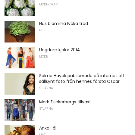
MODERSKAP
Hus blomma lycka träd
HUS
Ungdom kjolar 2014
MODE
Salma Hayek publicerade på internet ett
sällsynt foto från hennes första Oscar
STJÄRNA
Mark Zuckerbergs tillväxt
STJÄRNA
Anka i öl
MAT