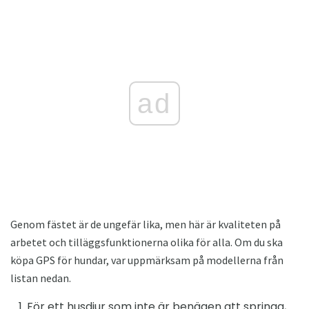
ad
Genom fästet är de ungefär lika, men här är kvaliteten på
arbetet och tilläggsfunktionerna olika för alla. Om du ska
köpa GPS för hundar, var uppmärksam på modellerna från
listan nedan.
För ett husdjur som inte är benägen att springa,