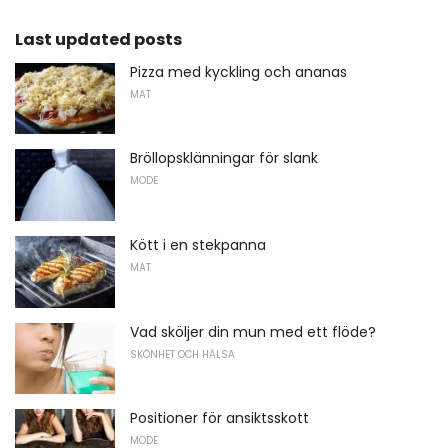
Last updated posts
Pizza med kyckling och ananas
MAT
Bröllopsklänningar för slank
MODE
Kött i en stekpanna
MAT
Vad sköljer din mun med ett flöde?
SKÖNHET OCH HÄLSA
Positioner för ansiktsskott
MODE