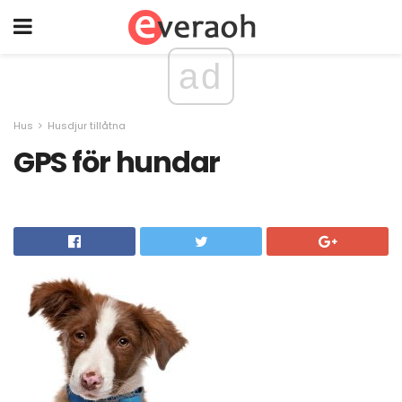
ad
Hus
Husdjur tillåtna
GPS för hundar