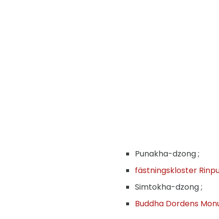
Punakha-dzong ;
fästningskloster Rin
Simtokha-dzong ;
Buddha Dordens Mo