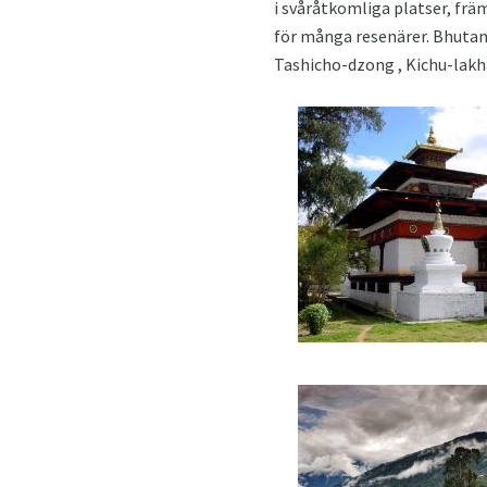
i svåråtkomliga platser, frä
för många resenärer. Bhutans
Tashicho-dzong , Kichu-lakh