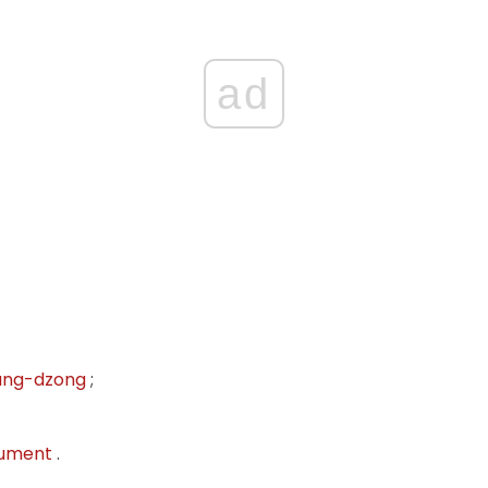
ad
pung-dzong
;
nument
.