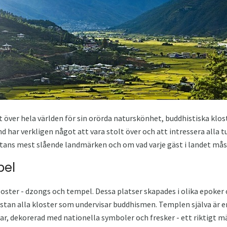
 över hela världen för sin orörda naturskönhet, buddhistiska klo
 har verkligen något att vara stolt över och att intressera alla tur
ans mest slående landmärken och om vad varje gäst i landet måst
pel
loster - dzongs och tempel. Dessa platser skapades i olika epoker 
nästan alla kloster som undervisar buddhismen. Templen själva är 
gar, dekorerad med nationella symboler och fresker - ett riktigt m