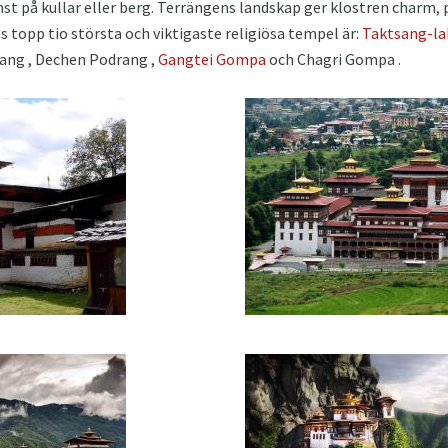
mst på kullar eller berg. Terrängens landskap ger klostren charm,
 topp tio största och viktigaste religiösa tempel är:
Taktsang-l
ang , Dechen Podrang ,
Gangtei Gompa
och Chagri Gompa .