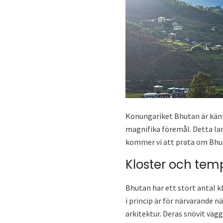
Konungariket Bhutan är känt
magnifika föremål. Detta land
kommer vi att prata om Bhut
Kloster och tem
Bhutan har ett stort antal k
i princip är för närvarande 
arkitektur. Deras snövit väg