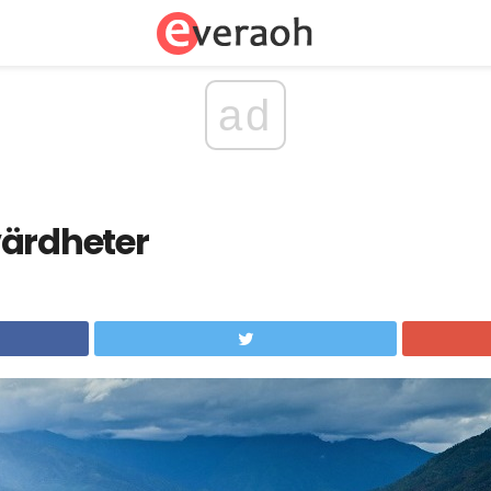
ad
värdheter