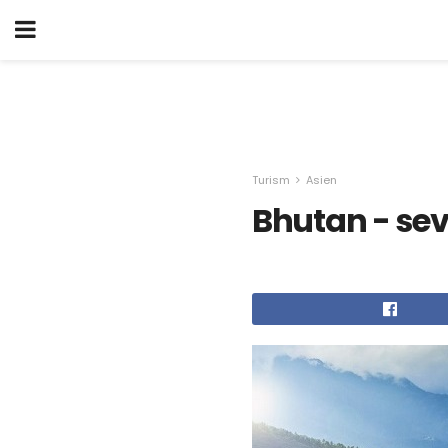
Turism
Asien
Bhutan - se