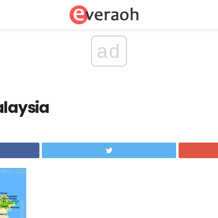
ad
alaysia