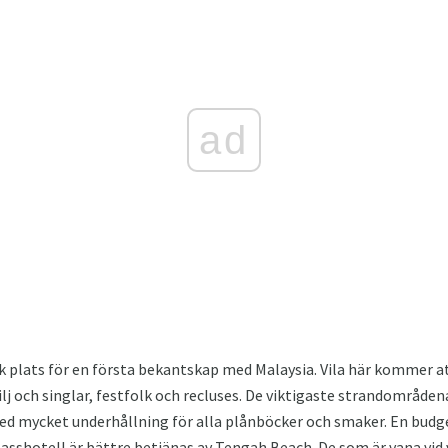
ad
sk plats för en första bekantskap med Malaysia. Vila här kommer a
lj och singlar, festfolk och recluses. De viktigaste strandområden
ed mycket underhållning för alla plånböcker och smaker. En budg
shotell är bättre betjänas av Tengah Beach. De som är vana vid v