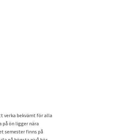
tt verka bekvämt för alla
a på ön ligger nära
et semester finns på
ila på högsta nivå bör