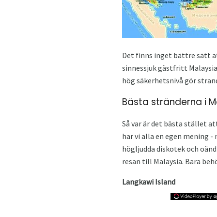
Det finns inget bättre sätt a
sinnessjuk gästfritt Malaysi
hög säkerhetsnivå gör strand
Bästa stränderna i M
Så var är det bästa stället 
har vi alla en egen mening -
högljudda diskotek och oändl
resan till Malaysia. Bara behö
Langkawi Island