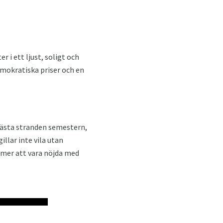
 i ett ljust, soligt och
emokratiska priser och en
 bästa stranden semestern,
llar inte vila utan
mmer att vara nöjda med