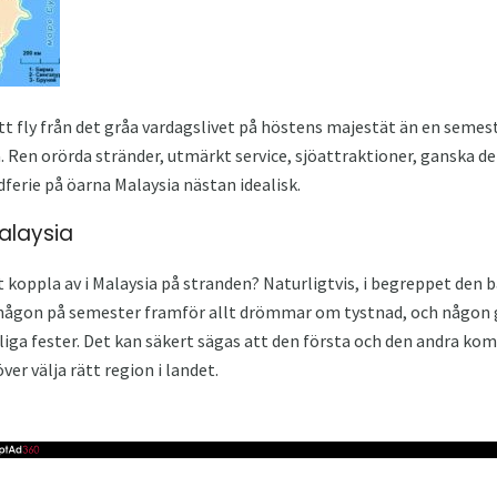
tt fly från det gråa vardagslivet på höstens majestät än en semester
a. Ren orörda stränder, utmärkt service, sjöattraktioner, ganska d
ferie på öarna Malaysia nästan idealisk.
alaysia
att koppla av i Malaysia på stranden? Naturligtvis, i begreppet den
 någon på semester framför allt drömmar om tystnad, och någon gi
iga fester. Det kan säkert sägas att den första och den andra ko
ver välja rätt region i landet.