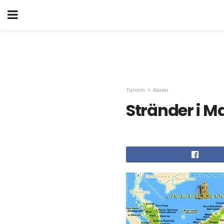
Turism
Asien
Stränder i M