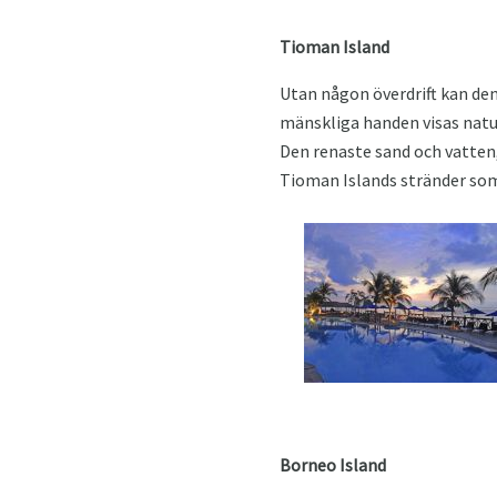
Tioman Island
Utan någon överdrift kan den
mänskliga handen visas natur
Den renaste sand och vatten
Tioman Islands stränder som ä
Borneo Island