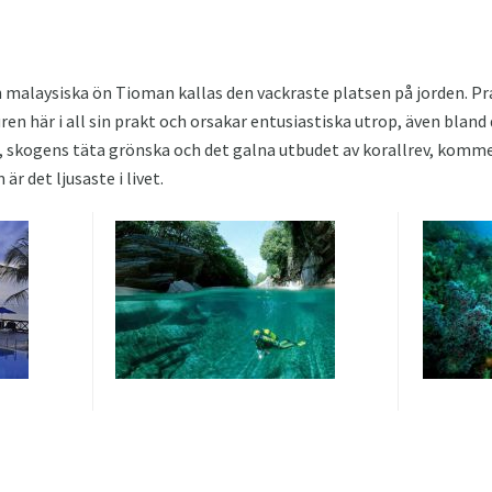
 malaysiska ön Tioman kallas den vackraste platsen på jorden. Pr
en här i all sin prakt och orsakar entusiastiska utrop, även bland
, skogens täta grönska och det galna utbudet av korallrev, komm
r det ljusaste i livet.