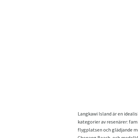
Langkawi Island är en ideali
kategorier av resenärer: fami
flygplatsen och glädjande m
Chenang Beach, och medelklas