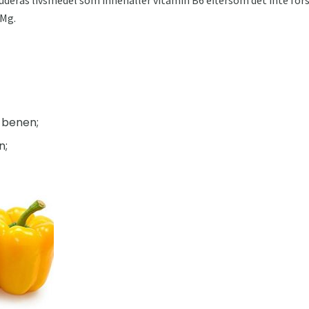
luderas livsmedel som innehåller vitamin B6 eftersom det inte fö
 Mg.
 benen;
n;