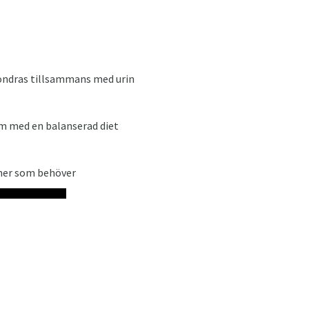
tsöndras tillsammans med urin
som med en balanserad diet
soner som behöver