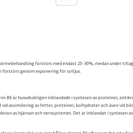
värmebehandling förstörs med endast 25-30%, medan under tillag
in förstörs genom exponering för solljus.
min B6 är huvudsakligen inblandade i syntesen av proteiner, anti
ll vid assimilering av fetter, proteiner, kolhydrater och även vid bi
ktion av hjärnan och nervsystemet. Det är inblandat i syntesen a