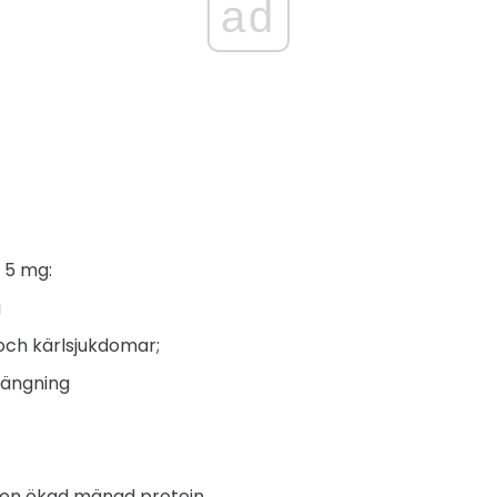
ad
l 5 mg:
g
och kärlsjukdomar;
rängning
en ökad mängd protein.