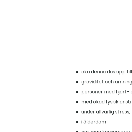
öka denna dos upp til
graviditet och amnin
personer med hjärt- 
med ökad fysisk anst
under allvarlig stress;
i ålderdom
när man konsumerar 