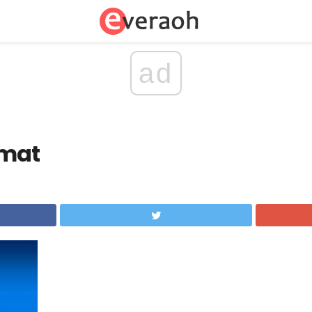
ad
 mat