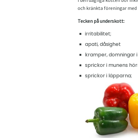
I den dagliga kosten bör ink
och kränkta föreningar med
Tecken på underskott:
irritabilitet;
apati, dåsighet
kramper, domningar i
sprickor i munens hör
sprickor i läpparna;