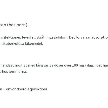
ten (hos barn).
infektioner, leverfel, strålningssjukdom. Det förvärrar absorptio
 antituberkulösa läkemedel.
r endast möjligt med långvariga doser över 100 mg / dag. I det hä
het hos lemmarna.
ar - användbara egenskaper