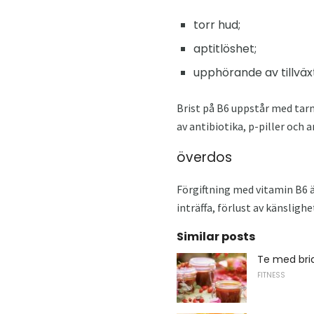
torr hud;
aptitlöshet;
upphörande av tillväx
Brist på B6 uppstår med tarm
av antibiotika, p-piller och
överdos
Förgiftning med vitamin B6 ä
inträffa, förlust av känslig
Similar posts
Te med bri
FITNESS