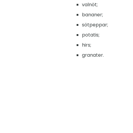
valnöt;
bananer;
sötpeppar;
potatis;
hirs;
granater.