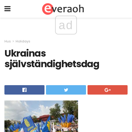
ad
Hus
Holidays
Ukrainas
självständighetsdag