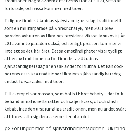
traditioner. Några av dem observeras från år till år, vissa är
förlorade, och vissa kommer med tiden.
Tidigare firades Ukrainas självständighetsdag traditionellt
som en militärparade på Khreshchatyk, men 2011 blev
paraden avbruten av Ukrainas president Viktor Janukovitj. År
2012 var inte paraden också, och enligt pressen kommer vi
inte att se det här året. Dessa omständigheter visar tydligt
att en av traditionerna för firandet av Ukrainas
självständighetsdag är en sak av det förflutna. Det kan dock
noteras att vissa traditioner Ukrainas självständighetsdag
endast förvärvades med tiden.
Till exempel var mässan, som hölls i Khreshchatyk, där folk
behandlar nationella rätter och säljer kvass, öl och shish
kebab, inte den ursprungliga traditionen, men nu är det svårt
att föreställa sig denna semester utan det.
p> För ungdomar på självständighetsdagen i Ukraina