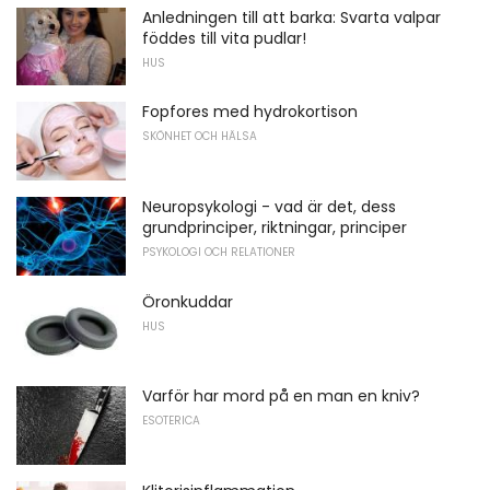
Anledningen till att barka: Svarta valpar
föddes till vita pudlar!
HUS
Fopfores med hydrokortison
SKÖNHET OCH HÄLSA
Neuropsykologi - vad är det, dess
grundprinciper, riktningar, principer
PSYKOLOGI OCH RELATIONER
Öronkuddar
HUS
Varför har mord på en man en kniv?
ESOTERICA