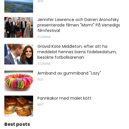
HUS
Jennifer Lawrence och Darren Aronofsky
presenterade filmen "Mom!" På Venedigs
filmfestival
STJÄRNA
Gravid Kate Middleton, efter att ha
meddelat hennes barns födelsedatum,
besökte fotbollsarenan
STJÄRNA
Armband av gummiband "Lazy"
HUS
Pannkakor med malet kött
MAT
Best posts