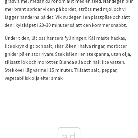
gradvis mel medan du rör om allt med en sked. När degen blir
mer brant spridar vi den på bordet, ströts med mjöl och vi
lägger händerna på det. Vik nu degen i en plastpåse och sätt
den i kylskåpet i 20-30 minuter så att den kommer snabbt.
Under tiden, låt oss hantera fyllningen. Kål måste hackas,
lite skrynkligt och salt, skär löken i halva ringar, morötter
gnider på en stor rivare. Stek kålen i en stekpanna, utan olja,
tillsätt lök och morötter. Blanda alla och häll lite vatten.
Stek över låg värme i 15 minuter. Tillsätt salt, peppar,
vegetabilisk olja efter smak.
ad