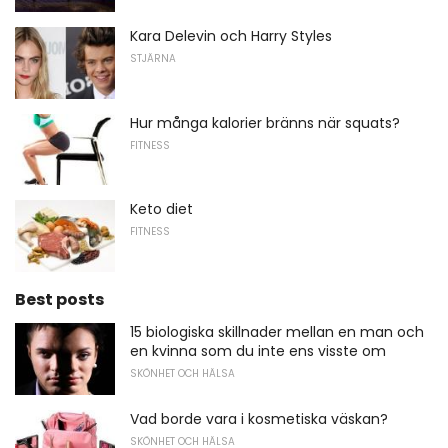
Kara Delevin och Harry Styles
STJÄRNA
Hur många kalorier bränns när squats?
FITNESS
Keto diet
FITNESS
Best posts
15 biologiska skillnader mellan en man och
en kvinna som du inte ens visste om
SKÖNHET OCH HÄLSA
Vad borde vara i kosmetiska väskan?
SKÖNHET OCH HÄLSA