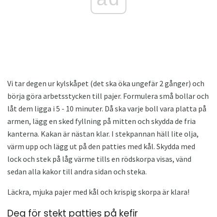
Vi tar degen ur kylskåpet (det ska öka ungefär 2 gånger) och
börja göra arbetsstycken till pajer. Formulera små bollar och
låt dem ligga i 5 - 10 minuter. Då ska varje boll vara platta på
armen, lägg en sked fyllning på mitten och skydda de fria
kanterna. Kakan är nästan klar. I stekpannan häll lite olja,
värm upp och lägg ut på den patties med kål. Skydda med
lock och stek på låg värme tills en rödskorpa visas, vänd
sedan alla kakor till andra sidan och steka.
Läckra, mjuka pajer med kål och krispig skorpa är klara!
Deg för stekt patties på kefir