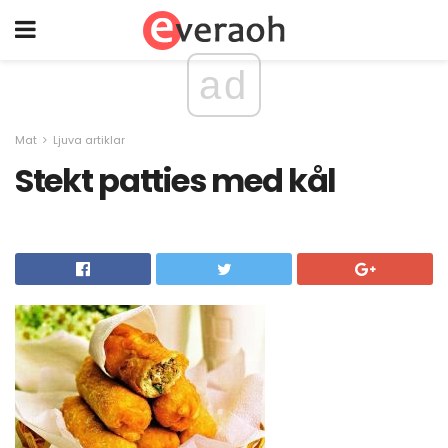
ad
Mat
Ljuva artiklar
Stekt patties med kål