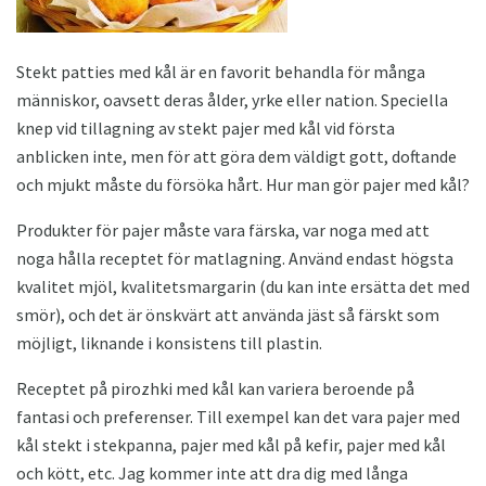
Stekt patties med kål är en favorit behandla för många
människor, oavsett deras ålder, yrke eller nation. Speciella
knep vid tillagning av stekt pajer med kål vid första
anblicken inte, men för att göra dem väldigt gott, doftande
och mjukt måste du försöka hårt. Hur man gör pajer med kål?
Produkter för pajer måste vara färska, var noga med att
noga hålla receptet för matlagning. Använd endast högsta
kvalitet mjöl, kvalitetsmargarin (du kan inte ersätta det med
smör), och det är önskvärt att använda jäst så färskt som
möjligt, liknande i konsistens till plastin.
Receptet på pirozhki med kål kan variera beroende på
fantasi och preferenser. Till exempel kan det vara pajer med
kål stekt i stekpanna, pajer med kål på kefir, pajer med kål
och kött, etc. Jag kommer inte att dra dig med långa