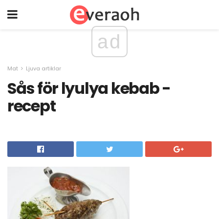
ad
Mat
Ljuva artiklar
Sås för lyulya kebab -
recept